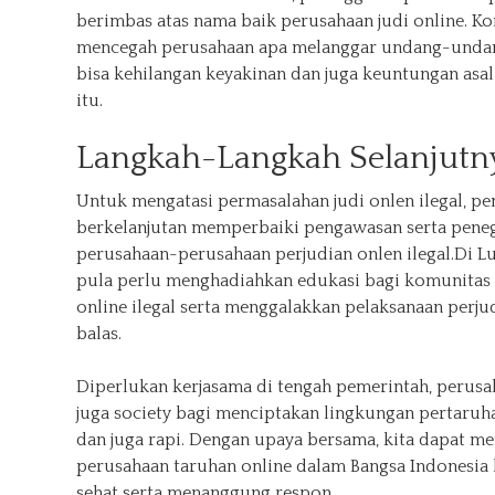
berimbas atas nama baik perusahaan judi online. 
mencegah perusahaan apa melanggar undang-undan
bisa kehilangan keyakinan dan juga keuntungan as
itu.
Langkah-Langkah Selanjutn
Untuk mengatasi permasalahan judi onlen ilegal, p
berkelanjutan memperbaiki pengawasan serta pene
perusahaan-perusahaan perjudian onlen ilegal.Di Lu
pula perlu menghadiahkan edukasi bagi komunitas 
online ilegal serta menggalakkan pelaksanaan perj
balas.
Diperlukan kerjasama di tengah pemerintah, perusa
juga society bagi menciptakan lingkungan pertaruha
dan juga rapi. Dengan upaya bersama, kita dapat 
perusahaan taruhan online dalam Bangsa Indonesia
sehat serta menanggung respon.…