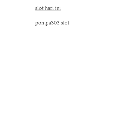
slot hari ini
pompa303 slot