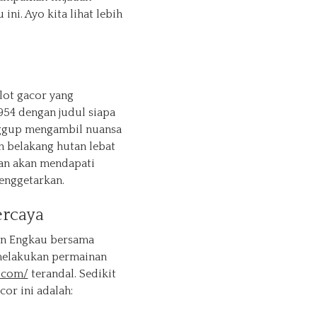
ni. Ayo kita lihat lebih
lot gacor yang
54 dengan judul siapa
nggup mengambil nuansa
n belakang hutan lebat
pan akan mendapati
enggetarkan.
ercaya
an Engkau bersama
 melakukan permainan
.com/
terandal. Sedikit
or ini adalah: