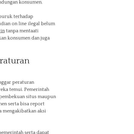
indungan konsumen.
buruk terhadap
dian on line ilegal belum
in
tanpa mentaati
kan konsumen dan juga
raturan
nggar peraturan
eka temui. Pemerintah
p pembekuan situs maupun
en serta bisa report
sa mengakibatkan aksi
pemerintah serta dapat