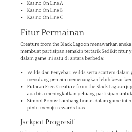
Kasino On Line A
Kasino On Line B
Kasino On Line C
Fitur Permainan
Creature from the Black Lagoon menawarkan aneka f
membuat partisipan semakin tertarik.Sedikit fitur y
dalam game ini satu di antara berbeda:
Wilds dan Penyebar: Wilds serta scatters dalam 
menolong pemain memenangkan lebih besar ber
Putaran Free: Creature from the Black Lagoon ju
apa bisa meningkatkan peluang partisipan untuk 
Simbol Bonus: Lambang bonus dalam game ini 
pintu menuju rewards luas.
Jackpot Progresif