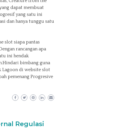
atas, Creature from the
 yang dapat membuat
gresif yang satu ini
asi dan hanya tunggu satu
e slot siapa pantas
 Dengan rancangan apa
tu ini hendak
n.Hindari bimbang guna
 Lagoon di website slot
ubah pemenang Progresive
rnal Regulasi