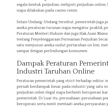
segala bentuk perjudian, meliputi perjudian online,
siapa dilakukan pada casino resmi.
Selain Undang-Undang tersebut, pemerintah juga 
aneka peraturan turunan siapa mengatur praktik per
Peraturan Menteri Hukum dan juga Hak Asasi Manus
tentang Penyelenggaraan Permainan Perjudian Secara
satu menyusun aneka sudut pertaruhan on line, me
sampai dengan perlindungan konsumen.
Dampak Peraturan Pemerint
Industri Taruhan Online
Peraturan pemerintah yang strict terhadap sektor i
pernah berdampak besar pada industri yang satu in
perjudian onlen ilegal siapa berhenti beroperasi ka
pemerintah. Di Luar itu, perusahaan-perusahaan perj
beroperasi serta mesti mentaati aneka persyaratan 