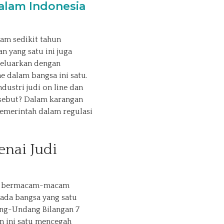
alam Indonesia
lam sedikit tahun
 yang satu ini juga
eluarkan dengan
 dalam bangsa ini satu.
ustri judi on line dan
rsebut? Dalam karangan
pemerintah dalam regulasi
nai Judi
si bermacam-macam
pada bangsa yang satu
dang-Undang Bilangan 7
n ini satu mencegah