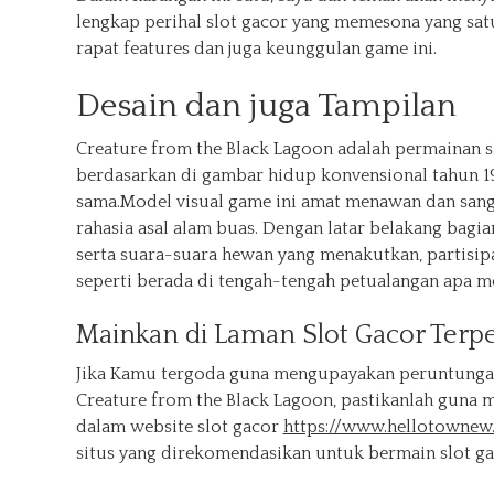
lengkap perihal slot gacor yang memesona yang satu i
rapat features dan juga keunggulan game ini.
Desain dan juga Tampilan
Creature from the Black Lagoon adalah permainan s
berdasarkan di gambar hidup konvensional tahun 19
sama.Model visual game ini amat menawan dan sa
rahasia asal alam buas. Dengan latar belakang bagia
serta suara-suara hewan yang menakutkan, partisi
seperti berada di tengah-tengah petualangan apa m
Mainkan di Laman Slot Gacor Terp
Jika Kamu tergoda guna mengupayakan peruntung
Creature from the Black Lagoon, pastikanlah guna
dalam website slot gacor
https://www.hellotownew
situs yang direkomendasikan untuk bermain slot gac