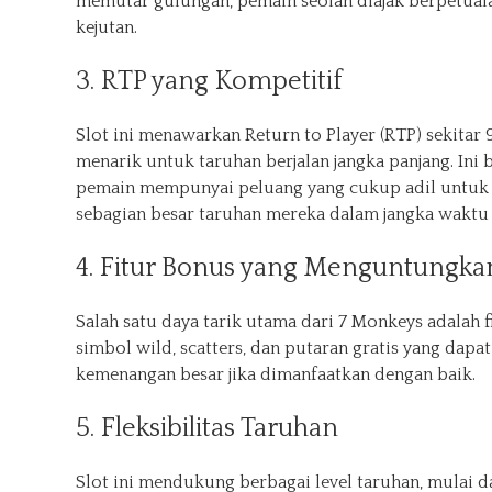
memutar gulungan, pemain seolah diajak berpetuala
kejutan.
3. RTP yang Kompetitif
Slot ini menawarkan Return to Player (RTP) sekitar
menarik untuk taruhan berjalan jangka panjang. Ini be
pemain mempunyai peluang yang cukup adil untuk
sebagian besar taruhan mereka dalam jangka waktu 
4. Fitur Bonus yang Menguntungka
Salah satu daya tarik utama dari 7 Monkeys adalah 
simbol wild, scatters, dan putaran gratis yang dap
kemenangan besar jika dimanfaatkan dengan baik.
5. Fleksibilitas Taruhan
Slot ini mendukung berbagai level taruhan, mulai da