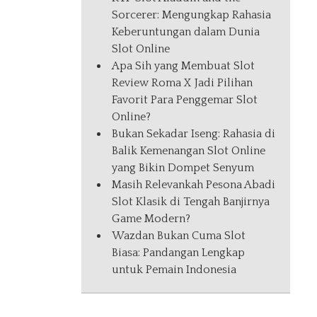
Sorcerer: Mengungkap Rahasia
Keberuntungan dalam Dunia
Slot Online
Apa Sih yang Membuat Slot
Review Roma X Jadi Pilihan
Favorit Para Penggemar Slot
Online?
Bukan Sekadar Iseng: Rahasia di
Balik Kemenangan Slot Online
yang Bikin Dompet Senyum
Masih Relevankah Pesona Abadi
Slot Klasik di Tengah Banjirnya
Game Modern?
Wazdan Bukan Cuma Slot
Biasa: Pandangan Lengkap
untuk Pemain Indonesia