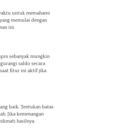
 waktu untuk memahami
s yang memulai dengan
an ini.
 spin sebanyak mungkin
gurangi saldo secara
t fitur ini aktif jika
ang baik. Tentukan batas
kah. Jika kemenangan
ikmati hasilnya.