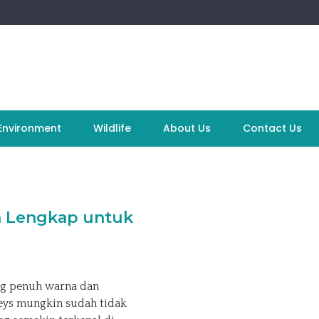
Environment
Wildlife
About Us
Contact Us
n Lengkap untuk
ng penuh warna dan
eys mungkin sudah tidak