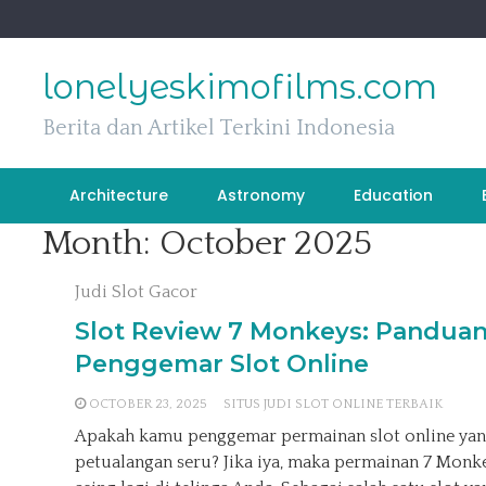
Skip
to
content
lonelyeskimofilms.com
Berita dan Artikel Terkini Indonesia
Architecture
Astronomy
Education
Month:
October 2025
Judi Slot Gacor
Slot Review 7 Monkeys: Pandua
Penggemar Slot Online
OCTOBER 23, 2025
SITUS JUDI SLOT ONLINE TERBAIK
Apakah kamu penggemar permainan slot online ya
petualangan seru? Jika iya, maka permainan 7 Monk