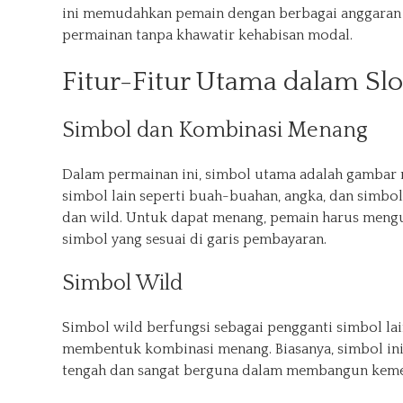
ini memudahkan pemain dengan berbagai anggaran
permainan tanpa khawatir kehabisan modal.
Fitur-Fitur Utama dalam Sl
Simbol dan Kombinasi Menang
Dalam permainan ini, simbol utama adalah gambar 
simbol lain seperti buah-buahan, angka, dan simbol
dan wild. Untuk dapat menang, pemain harus men
simbol yang sesuai di garis pembayaran.
Simbol Wild
Simbol wild berfungsi sebagai pengganti simbol l
membentuk kombinasi menang. Biasanya, simbol in
tengah dan sangat berguna dalam membangun keme