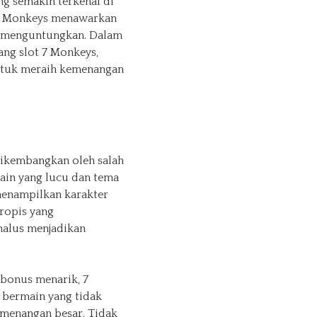
ang semakin terkenal di
 7 Monkeys menawarkan
 menguntungkan. Dalam
ang slot 7 Monkeys,
untuk meraih kemenangan
ikembangkan oleh salah
sain yang lucu dan tema
menampilkan karakter
ropis yang
halus menjadikan
 bonus menarik, 7
bermain yang tidak
menangan besar. Tidak