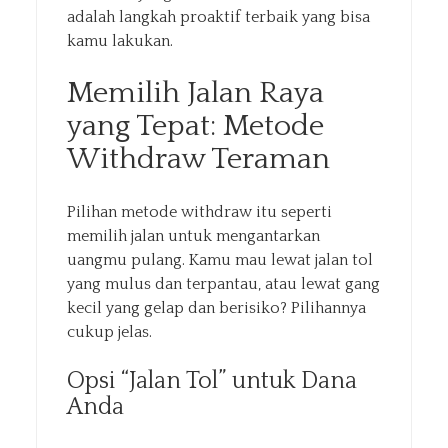
adalah langkah proaktif terbaik yang bisa
kamu lakukan.
Memilih Jalan Raya
yang Tepat: Metode
Withdraw Teraman
Pilihan metode withdraw itu seperti
memilih jalan untuk mengantarkan
uangmu pulang. Kamu mau lewat jalan tol
yang mulus dan terpantau, atau lewat gang
kecil yang gelap dan berisiko? Pilihannya
cukup jelas.
Opsi “Jalan Tol” untuk Dana
Anda