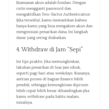
Keamanan akun adalah fondasi. Dengan
rutin mengganti password dan
mengaktifkan Two-Factor Authentication
(jika tersedia), kamu memastikan bahwa
hanya kamu yang bisa mengakses akun dan
menginisiasi penarikan dana. Ini langkah
dasar yang sering diabaikan.
4. Withdraw di Jam “Sepi”
Ini tips praktis. Jika memungkinkan,
lakukan penarikan di luar jam sibuk,
seperti pagi hari atau weekdays. Biasanya,
antrian proses di bagian finance lebih
pendek, sehingga kemungkinan diproses
lebih cepat lebih besar dibandingkan jika
kamu withdraw pada Sabtu malam,
misalnya.