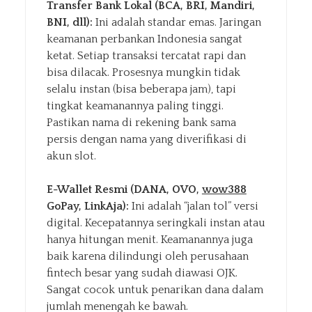
Transfer Bank Lokal (BCA, BRI, Mandiri,
BNI, dll):
Ini adalah standar emas. Jaringan
keamanan perbankan Indonesia sangat
ketat. Setiap transaksi tercatat rapi dan
bisa dilacak. Prosesnya mungkin tidak
selalu instan (bisa beberapa jam), tapi
tingkat keamanannya paling tinggi.
Pastikan nama di rekening bank sama
persis dengan nama yang diverifikasi di
akun slot.
E-Wallet Resmi (DANA, OVO,
wow388
GoPay, LinkAja):
Ini adalah “jalan tol” versi
digital. Kecepatannya seringkali instan atau
hanya hitungan menit. Keamanannya juga
baik karena dilindungi oleh perusahaan
fintech besar yang sudah diawasi OJK.
Sangat cocok untuk penarikan dana dalam
jumlah menengah ke bawah.