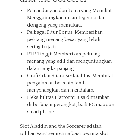
Pemandangan dan Tema yang Memikat:
Menggabungkan unsur legenda dan
dongeng yang memukau.
Pelbagai Fitur Bonus: Memberikan
peluang menang besar yang lebih
sering terjadi.
RTP Tinggi: Memberikan peluang
menang yang adil dan menguntungkan
dalam jangka panjang.
Grafik dan Suara Berkualitas: Membuat
pengalaman bermain lebih
menyenangkan dan mendalam.
Fleksibilitas Platform: Bisa dimainkan
di berbagai perangkat, baik PC maupun
smartphone.
Slot Aladdin and the Sorcerer adalah
pilihan yang sempurna bagi pecinta slot