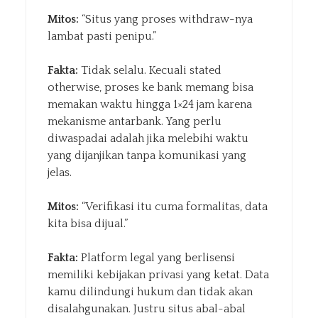
Mitos:
“Situs yang proses withdraw-nya
lambat pasti penipu.”
Fakta:
Tidak selalu. Kecuali stated
otherwise, proses ke bank memang bisa
memakan waktu hingga 1×24 jam karena
mekanisme antarbank. Yang perlu
diwaspadai adalah jika melebihi waktu
yang dijanjikan tanpa komunikasi yang
jelas.
Mitos:
“Verifikasi itu cuma formalitas, data
kita bisa dijual.”
Fakta:
Platform legal yang berlisensi
memiliki kebijakan privasi yang ketat. Data
kamu dilindungi hukum dan tidak akan
disalahgunakan. Justru situs abal-abal