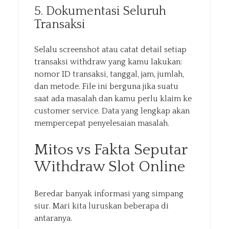
5. Dokumentasi Seluruh
Transaksi
Selalu screenshot atau catat detail setiap
transaksi withdraw yang kamu lakukan:
nomor ID transaksi, tanggal, jam, jumlah,
dan metode. File ini berguna jika suatu
saat ada masalah dan kamu perlu klaim ke
customer service. Data yang lengkap akan
mempercepat penyelesaian masalah.
Mitos vs Fakta Seputar
Withdraw Slot Online
Beredar banyak informasi yang simpang
siur. Mari kita luruskan beberapa di
antaranya.