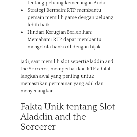
tentang peluang kemenangan Anda.
Strategi Bermain: RTP membantu
pemain memilih game dengan peluang
lebih baik.
Hindari Kerugian Berlebihan:
Memahami RTP dapat membantu
mengelola bankroll dengan bijak.
Jadi, saat memilih slot sepertiAladdin and
the Sorcerer, memperhatikan RTP adalah
langkah awal yang penting untuk
memastikan permainan yang adil dan
menyenangkan.
Fakta Unik tentang Slot
Aladdin and the
Sorcerer