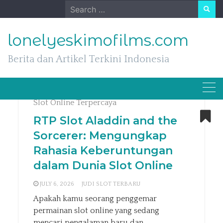
Skip
Search
to
for:
content
lonelyeskimofilms.com
Berita dan Artikel Terkini Indonesia
Slot Online Terpercaya
RTP Slot Aladdin and the
Sorcerer: Mengungkap
Rahasia Keberuntungan
dalam Dunia Slot Online
JULY 6, 2026
JUDI SLOT TERBARU
Apakah kamu seorang penggemar
permainan slot online yang sedang
mencari pengalaman baru dan