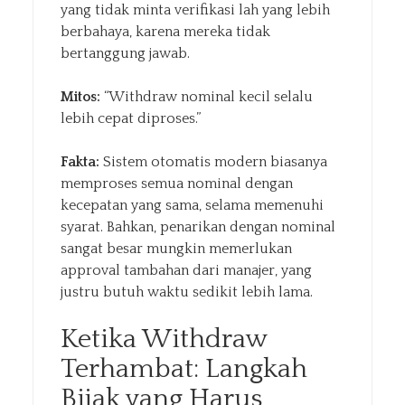
yang tidak minta verifikasi lah yang lebih
berbahaya, karena mereka tidak
bertanggung jawab.
Mitos:
“Withdraw nominal kecil selalu
lebih cepat diproses.”
Fakta:
Sistem otomatis modern biasanya
memproses semua nominal dengan
kecepatan yang sama, selama memenuhi
syarat. Bahkan, penarikan dengan nominal
sangat besar mungkin memerlukan
approval tambahan dari manajer, yang
justru butuh waktu sedikit lebih lama.
Ketika Withdraw
Terhambat: Langkah
Bijak yang Harus