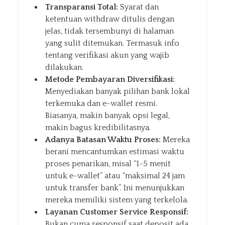
Transparansi Total:
Syarat dan
ketentuan withdraw ditulis dengan
jelas, tidak tersembunyi di halaman
yang sulit ditemukan. Termasuk info
tentang verifikasi akun yang wajib
dilakukan.
Metode Pembayaran Diversifikasi:
Menyediakan banyak pilihan bank lokal
terkemuka dan e-wallet resmi.
Biasanya, makin banyak opsi legal,
makin bagus kredibilitasnya.
Adanya Batasan Waktu Proses:
Mereka
berani mencantumkan estimasi waktu
proses penarikan, misal “1-5 menit
untuk e-wallet” atau “maksimal 24 jam
untuk transfer bank”. Ini menunjukkan
mereka memiliki sistem yang terkelola.
Layanan Customer Service Responsif:
Bukan cuma responsif saat deposit ada