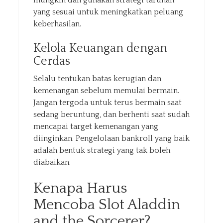
mungkin dan gunakan strategi taruhan
yang sesuai untuk meningkatkan peluang
keberhasilan.
Kelola Keuangan dengan
Cerdas
Selalu tentukan batas kerugian dan
kemenangan sebelum memulai bermain.
Jangan tergoda untuk terus bermain saat
sedang beruntung, dan berhenti saat sudah
mencapai target kemenangan yang
diinginkan. Pengelolaan bankroll yang baik
adalah bentuk strategi yang tak boleh
diabaikan.
Kenapa Harus
Mencoba Slot Aladdin
and the Sorcerer?