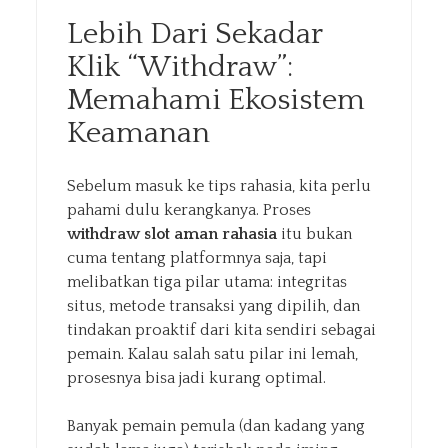
Lebih Dari Sekadar
Klik “Withdraw”:
Memahami Ekosistem
Keamanan
Sebelum masuk ke tips rahasia, kita perlu
pahami dulu kerangkanya. Proses
withdraw slot aman rahasia
itu bukan
cuma tentang platformnya saja, tapi
melibatkan tiga pilar utama: integritas
situs, metode transaksi yang dipilih, dan
tindakan proaktif dari kita sendiri sebagai
pemain. Kalau salah satu pilar ini lemah,
prosesnya bisa jadi kurang optimal.
Banyak pemain pemula (dan kadang yang