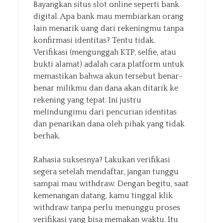
Bayangkan situs slot online seperti bank
digital. Apa bank mau membiarkan orang
lain menarik uang dari rekeningmu tanpa
konfirmasi identitas? Tentu tidak.
Verifikasi (mengunggah KTP, selfie, atau
bukti alamat) adalah cara platform untuk
memastikan bahwa akun tersebut benar-
benar milikmu dan dana akan ditarik ke
rekening yang tepat. Ini justru
melindungimu dari pencurian identitas
dan penarikan dana oleh pihak yang tidak
berhak.
Rahasia suksesnya? Lakukan verifikasi
segera setelah mendaftar, jangan tunggu
sampai mau withdraw. Dengan begitu, saat
kemenangan datang, kamu tinggal klik
withdraw tanpa perlu menunggu proses
verifikasi yang bisa memakan waktu. Itu