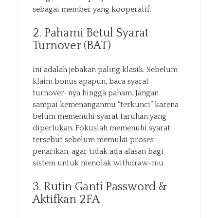
sebagai member yang kooperatif.
2. Pahami Betul Syarat
Turnover (BAT)
Ini adalah jebakan paling klasik. Sebelum
klaim bonus apapun, baca syarat
turnover-nya hingga paham. Jangan
sampai kemenanganmu “terkunci” karena
belum memenuhi syarat taruhan yang
diperlukan. Fokuslah memenuhi syarat
tersebut sebelum memulai proses
penarikan, agar tidak ada alasan bagi
sistem untuk menolak withdraw-mu.
3. Rutin Ganti Password &
Aktifkan 2FA