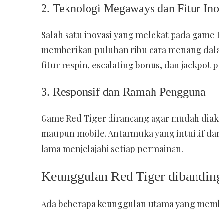
2. Teknologi Megaways dan Fitur Ino
Salah satu inovasi yang melekat pada game
memberikan puluhan ribu cara menang dala
fitur respin, escalating bonus, dan jackpo
3. Responsif dan Ramah Pengguna
Game Red Tiger dirancang agar mudah diaks
maupun mobile. Antarmuka yang intuitif d
lama menjelajahi setiap permainan.
Keunggulan Red Tiger dibandin
Ada beberapa keunggulan utama yang membua