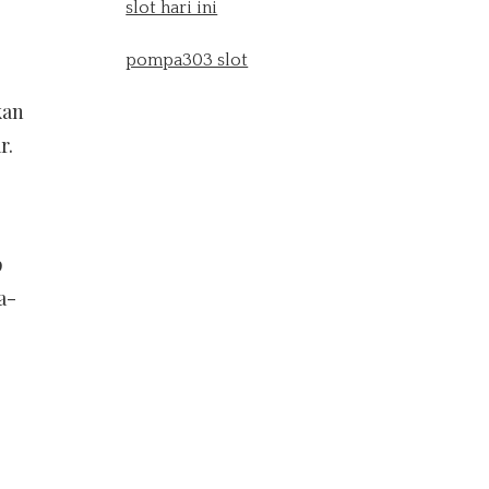
slot hari ini
pompa303 slot
kan
r.
p
a-