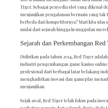
Tiger. Sebagai penyedia slot yang dikenal 
menjanjikan pengalaman bermain yang tak 
berbeda dari kompetitornya? Mari kita ulas 
mulai dari sejarah hingga keunggulan mer
Sejarah dan Perkembangan Red 
Didirikan pada tahun 2014, Red Tiger adal
industri pengembangan game kasino online. 
profesional dari berbagai latar belakang i
menghadirkan inovasi dan gameplay menarik
menjanjikan.
Sejak awal, Red Tiger telah fokus pada inov