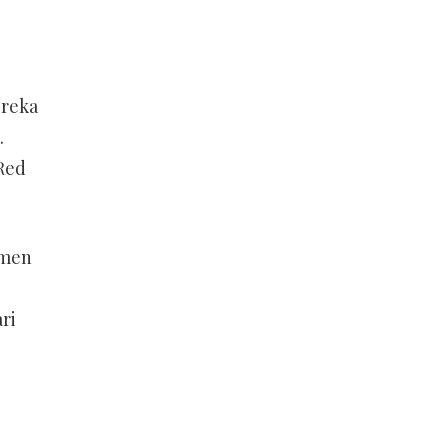
ereka
.
Red
tmen
ri