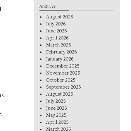
Archives
.
August 2026
July 2026
June 2026
April 2026
March 2026
February 2026
January 2026
December 2025
November 2025
October 2025
September 2025
August 2025
us
July 2025
June 2025
g
May 2025
April 2025
March 2025