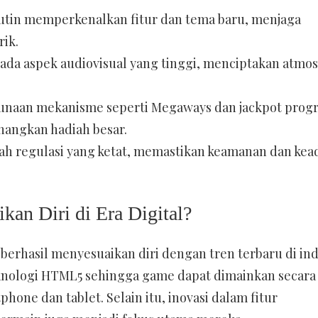
 rutin memperkenalkan fitur dan tema baru, menjaga
ik.
pada aspek audiovisual yang tinggi, menciptakan atmos
aan mekanisme seperti Megaways dan jackpot progr
angkan hadiah besar.
ah regulasi yang ketat, memastikan keamanan dan kea
an Diri di Era Digital?
berhasil menyesuaikan diri dengan tren terbaru di ind
knologi HTML5 sehingga game dapat dimainkan secara
hone dan tablet. Selain itu, inovasi dalam fitur