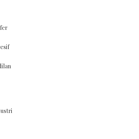
fer
esif
dilan
ustri