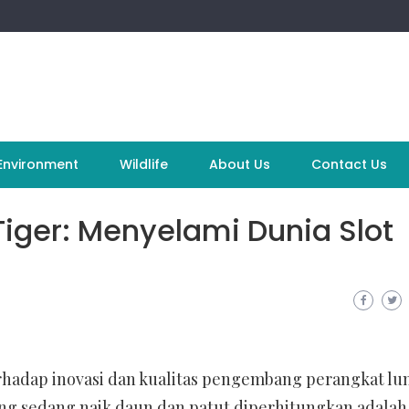
Environment
Wildlife
About Us
Contact Us
Tiger: Menyelami Dunia Slot
erhadap inovasi dan kualitas pengembang perangkat lu
ang sedang naik daun dan patut diperhitungkan adalah