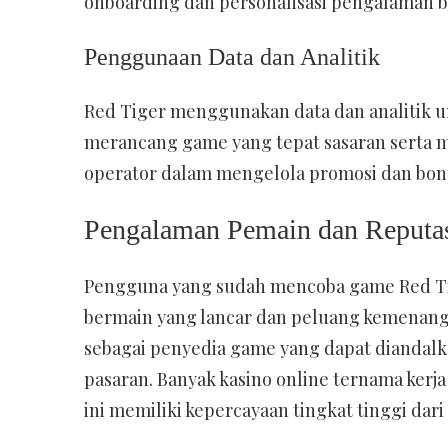
onboarding dan personalisasi pengalaman b
Penggunaan Data dan Analitik
Red Tiger menggunakan data dan analitik
merancang game yang tepat sasaran serta 
operator dalam mengelola promosi dan bonus
Pengalaman Pemain dan Reputa
Pengguna yang sudah mencoba game Red T
bermain yang lancar dan peluang kemenanga
sebagai penyedia game yang dapat diandalk
pasaran. Banyak kasino online ternama ker
ini memiliki kepercayaan tingkat tinggi dari 