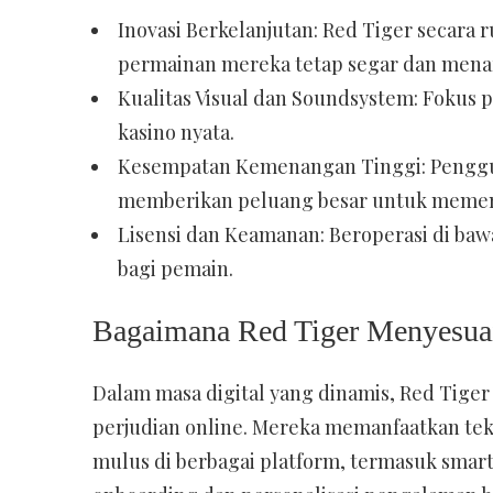
Inovasi Berkelanjutan: Red Tiger secara
permainan mereka tetap segar dan menar
Kualitas Visual dan Soundsystem: Fokus 
kasino nyata.
Kesempatan Kemenangan Tinggi: Penggun
memberikan peluang besar untuk memen
Lisensi dan Keamanan: Beroperasi di baw
bagi pemain.
Bagaimana Red Tiger Menyesuaik
Dalam masa digital yang dinamis, Red Tiger 
perjudian online. Mereka memanfaatkan te
mulus di berbagai platform, termasuk smartp