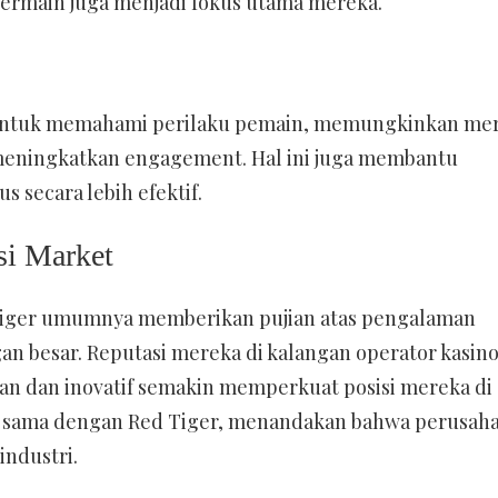
ermain juga menjadi fokus utama mereka.
 untuk memahami perilaku pemain, memungkinkan me
meningkatkan engagement. Hal ini juga membantu
 secara lebih efektif.
si Market
iger umumnya memberikan pujian atas pengalaman
n besar. Reputasi mereka di kalangan operator kasin
an dan inovatif semakin memperkuat posisi mereka di
ja sama dengan Red Tiger, menandakan bahwa perusah
industri.