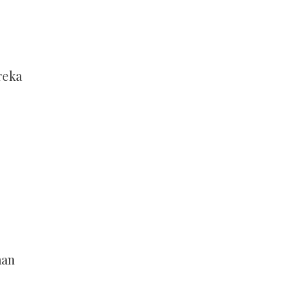
reka
o
aan