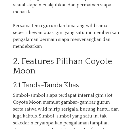
visual siapa menakjubkan dan permainan siapa
menarik.
Bersama tema gurun dan binatang wild sama
seperti hewan buas, gim yang satu ini memberikan
pengalaman bermain siapa menyenangkan dan
mendebarkan.
2. Features Pilihan Coyote
Moon
2.1 Tanda-Tanda Khas
Simbol-simbol siapa terdapat internal gim slot
Coyote Moon memuat gambar-gambar gurun
serta satwa wild mirip serigala, burung hantu, dan
juga kaktus. Simbol-simbol yang satu ini tak
sekedar menyampaikan pengalaman tampilan