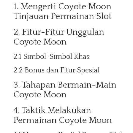
1. Mengerti Coyote Moon
Tinjauan Permainan Slot
2. Fitur-Fitur Unggulan
Coyote Moon
2.1 Simbol-Simbol Khas
2.2 Bonus dan Fitur Spesial
3. Tahapan Bermain-Main
Coyote Moon
4. Taktik Melakukan
Permainan Coyote Moon