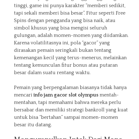
tinggi, game ini punya karakter “memberi sedikit,
tapi sekali memberi bisa besar”. Fitur seperti Free
Spins dengan pengganda yang bisa naik, atau
simbol khusus yang bisa mengisi seluruh
gulungan, adalah momen-momen yang diidamkan.
Karena volatilitasnya ini, pola “gacor” yang
dirasakan pemain seringkali bukan tentang
kemenangan kecil yang terus-menerus, melainkan
tentang kemunculan fitur bonus atau putaran
besar dalam suatu rentang waktu.
Pemain yang berpengalaman biasanya tidak hanya
mencari
info jam gacor slot olympus
mentah-
mentahan, tapi memahami bahwa mereka perlu
bersabar dan memiliki strategi bankroll yang kuat
untuk bisa “bertahan” sampai momen-momen
besar itu datang.