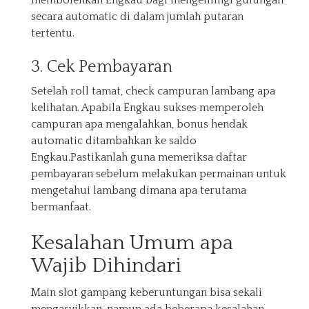
membolehkan Engkau bagi mengelilingi gulungan
secara automatic di dalam jumlah putaran
tertentu.
3. Cek Pembayaran
Setelah roll tamat, check campuran lambang apa
kelihatan. Apabila Engkau sukses memperoleh
campuran apa mengalahkan, bonus hendak
automatic ditambahkan ke saldo
Engkau.Pastikanlah guna memeriksa daftar
pembayaran sebelum melakukan permainan untuk
mengetahui lambang dimana apa terutama
bermanfaat.
Kesalahan Umum apa
Wajib Dihindari
Main slot gampang keberuntungan bisa sekali