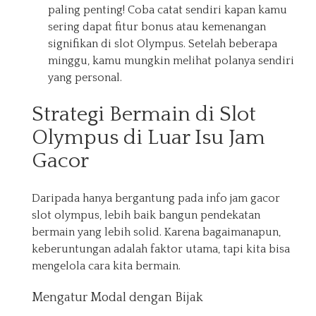
paling penting! Coba catat sendiri kapan kamu
sering dapat fitur bonus atau kemenangan
signifikan di slot Olympus. Setelah beberapa
minggu, kamu mungkin melihat polanya sendiri
yang personal.
Strategi Bermain di Slot
Olympus di Luar Isu Jam
Gacor
Daripada hanya bergantung pada info jam gacor
slot olympus, lebih baik bangun pendekatan
bermain yang lebih solid. Karena bagaimanapun,
keberuntungan adalah faktor utama, tapi kita bisa
mengelola cara kita bermain.
Mengatur Modal dengan Bijak