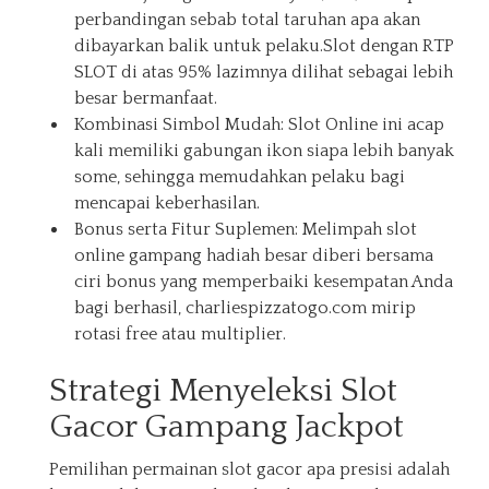
perbandingan sebab total taruhan apa akan
dibayarkan balik untuk pelaku.Slot dengan RTP
SLOT di atas 95% lazimnya dilihat sebagai lebih
besar bermanfaat.
Kombinasi Simbol Mudah: Slot Online ini acap
kali memiliki gabungan ikon siapa lebih banyak
some, sehingga memudahkan pelaku bagi
mencapai keberhasilan.
Bonus serta Fitur Suplemen: Melimpah slot
online gampang hadiah besar diberi bersama
ciri bonus yang memperbaiki kesempatan Anda
bagi berhasil,
charliespizzatogo.com
mirip
rotasi free atau multiplier.
Strategi Menyeleksi Slot
Gacor Gampang Jackpot
Pemilihan permainan slot gacor apa presisi adalah