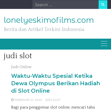
Skip
Search
to
for:
content
lonelyeskimofilms.com
Berita dan Artikel Terkini Indonesia
judi slot
Judi Online
Waktu-Waktu Spesial Ketika
Dewa Olympus Berikan Hadiah
di Slot Online
FEBRUARY 21, 2026
JUDI SLOT
Bagi para penggemar slot online, mencari tahu