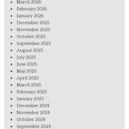
March 2026
February 2026
January 2026
December 2025
November 2025
October 2025
September 2025
August 2025
July 2025
June 2025
May 2025
April 2025
March 2025
February 2025
January 2025
December 2024
November 2024
October 2024
September 2024