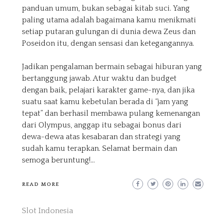
panduan umum, bukan sebagai kitab suci. Yang
paling utama adalah bagaimana kamu menikmati
setiap putaran gulungan di dunia dewa Zeus dan
Poseidon itu, dengan sensasi dan ketegangannya.
Jadikan pengalaman bermain sebagai hiburan yang
bertanggung jawab. Atur waktu dan budget
dengan baik, pelajari karakter game-nya, dan jika
suatu saat kamu kebetulan berada di “jam yang
tepat” dan berhasil membawa pulang kemenangan
dari Olympus, anggap itu sebagai bonus dari
dewa-dewa atas kesabaran dan strategi yang
sudah kamu terapkan. Selamat bermain dan
semoga beruntung!…
READ MORE
Slot Indonesia