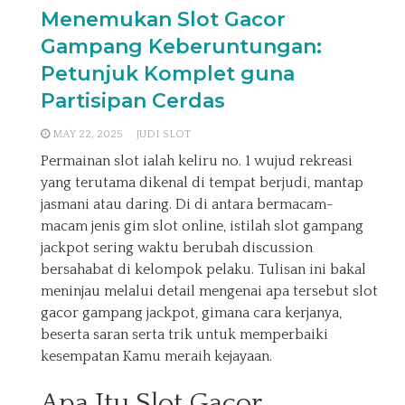
Menemukan Slot Gacor
Gampang Keberuntungan:
Petunjuk Komplet guna
Partisipan Cerdas
MAY 22, 2025
JUDI SLOT
Permainan slot ialah keliru no. 1 wujud rekreasi
yang terutama dikenal di tempat berjudi, mantap
jasmani atau daring. Di di antara bermacam-
macam jenis gim slot online, istilah slot gampang
jackpot sering waktu berubah discussion
bersahabat di kelompok pelaku. Tulisan ini bakal
meninjau melalui detail mengenai apa tersebut slot
gacor gampang jackpot, gimana cara kerjanya,
beserta saran serta trik untuk memperbaiki
kesempatan Kamu meraih kejayaan.
Apa Itu Slot Gacor