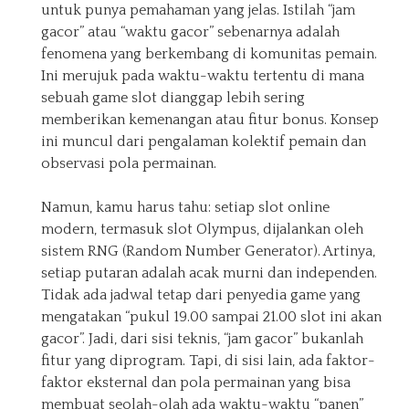
untuk punya pemahaman yang jelas. Istilah “jam
gacor” atau “waktu gacor” sebenarnya adalah
fenomena yang berkembang di komunitas pemain.
Ini merujuk pada waktu-waktu tertentu di mana
sebuah game slot dianggap lebih sering
memberikan kemenangan atau fitur bonus. Konsep
ini muncul dari pengalaman kolektif pemain dan
observasi pola permainan.
Namun, kamu harus tahu: setiap slot online
modern, termasuk slot Olympus, dijalankan oleh
sistem RNG (Random Number Generator). Artinya,
setiap putaran adalah acak murni dan independen.
Tidak ada jadwal tetap dari penyedia game yang
mengatakan “pukul 19.00 sampai 21.00 slot ini akan
gacor”. Jadi, dari sisi teknis, “jam gacor” bukanlah
fitur yang diprogram. Tapi, di sisi lain, ada faktor-
faktor eksternal dan pola permainan yang bisa
membuat seolah-olah ada waktu-waktu “panen”