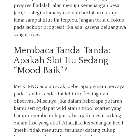
progresif adalah jalan menuju kemenangan besar.
Jadi, strategi utamanya adalah bertahan cukup
lama sampai fitur ini terpicu. Jangan terlalu fokus
pada jackpot progresif jika ada, karena peluangnya
sangat tipis.
Membaca Tanda-Tanda:
Apakah Slot Itu Sedang
“Mood Baik”?
Meski RNG adalah acak, beberapa pemain percaya
pada “tanda-tanda”. Ini lebih ke feeling dan
observasi. Misalnya, jika dalam beberapa putaran
kamu sering dapat wild atau simbol scatter yang
hampir membentuk garis, bisa jadi mesin sedang
dalam fase yang aktif. Atau, jika kemenangan kecil
(meski tidak menutupi taruhan) datang cukup