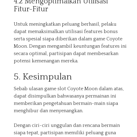
4.2 Mengoptimalkan Utilisasi
Fitur-Fitur
Untuk meningkatkan peluang berhasil, pelaku
dapat memaksimalkan utilisasi features bonus
serta spesial siapa diberikan dalam game Coyote
Moon. Dengan mengambil keuntungan features ini
secara optimal, partisipan dapat membesarkan
potensi kemenangan mereka.
5. Kesimpulan
Sebab ulasan game slot Coyote Moon dalam atas,
dapat disimpulkan bahwasanya permainan ini
memberikan pengetahuan bermain-main siapa
menghibur dan menyenangkan.
Dengan ciri-ciri unggulan dan rencana bermain
siapa tepat, partisipan memiliki peluang guna