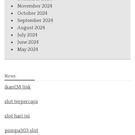
November 2024
October 2024
September 2024
August 2024
July 2024
June 2024
May 2024
News
ikan138 link
slot terpercaya
slot hari ini
pompa303 slot