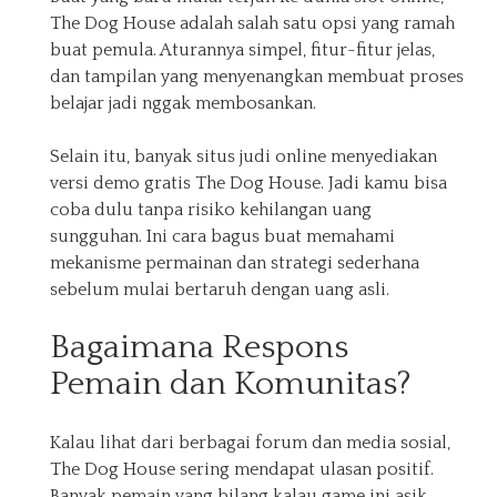
The Dog House adalah salah satu opsi yang ramah
buat pemula. Aturannya simpel, fitur-fitur jelas,
dan tampilan yang menyenangkan membuat proses
belajar jadi nggak membosankan.
Selain itu, banyak situs judi online menyediakan
versi demo gratis The Dog House. Jadi kamu bisa
coba dulu tanpa risiko kehilangan uang
sungguhan. Ini cara bagus buat memahami
mekanisme permainan dan strategi sederhana
sebelum mulai bertaruh dengan uang asli.
Bagaimana Respons
Pemain dan Komunitas?
Kalau lihat dari berbagai forum dan media sosial,
The Dog House sering mendapat ulasan positif.
Banyak pemain yang bilang kalau game ini asik