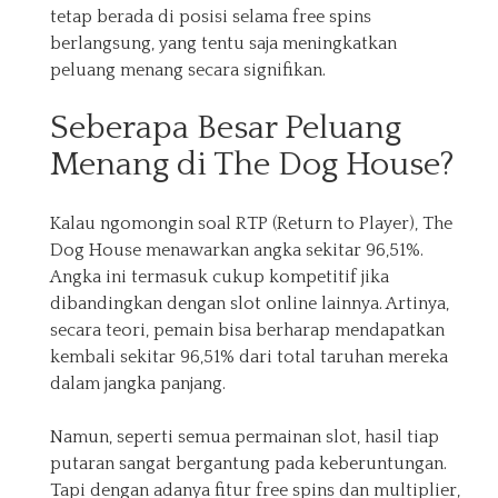
tetap berada di posisi selama free spins
berlangsung, yang tentu saja meningkatkan
peluang menang secara signifikan.
Seberapa Besar Peluang
Menang di The Dog House?
Kalau ngomongin soal RTP (Return to Player), The
Dog House menawarkan angka sekitar 96,51%.
Angka ini termasuk cukup kompetitif jika
dibandingkan dengan slot online lainnya. Artinya,
secara teori, pemain bisa berharap mendapatkan
kembali sekitar 96,51% dari total taruhan mereka
dalam jangka panjang.
Namun, seperti semua permainan slot, hasil tiap
putaran sangat bergantung pada keberuntungan.
Tapi dengan adanya fitur free spins dan multiplier,