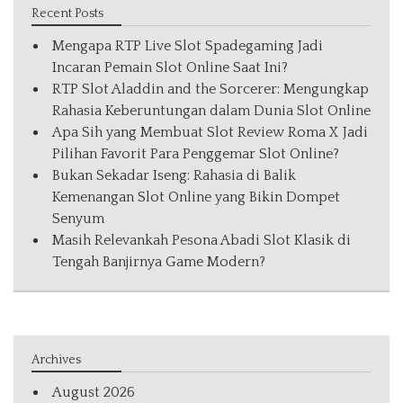
Recent Posts
Mengapa RTP Live Slot Spadegaming Jadi
Incaran Pemain Slot Online Saat Ini?
RTP Slot Aladdin and the Sorcerer: Mengungkap
Rahasia Keberuntungan dalam Dunia Slot Online
Apa Sih yang Membuat Slot Review Roma X Jadi
Pilihan Favorit Para Penggemar Slot Online?
Bukan Sekadar Iseng: Rahasia di Balik
Kemenangan Slot Online yang Bikin Dompet
Senyum
Masih Relevankah Pesona Abadi Slot Klasik di
Tengah Banjirnya Game Modern?
Archives
August 2026