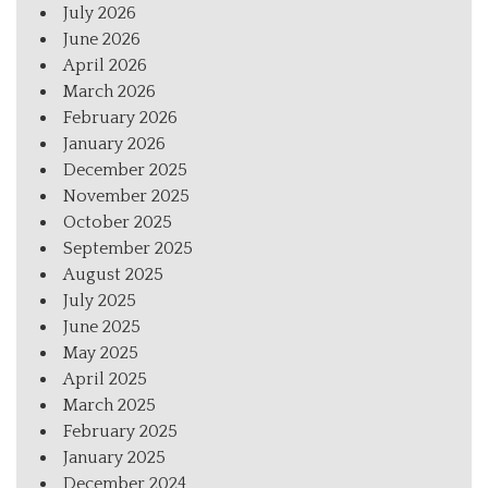
July 2026
June 2026
April 2026
March 2026
February 2026
January 2026
December 2025
November 2025
October 2025
September 2025
August 2025
July 2025
June 2025
May 2025
April 2025
March 2025
February 2025
January 2025
December 2024