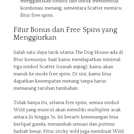
menggantikan simbol lain untuk membentuk
kombinasi menang, sementara Scatter memicu
fitur free spins.
Fitur Bonus dan Free Spins yang
Menggiurkan
Salah satu daya tarik utama The Dog House ada di
fitur bonusnya. Saat kamu mendapatkan minimal
tiga simbol Scatter (rumah anjing), kamu akan
masuk ke mode free spins. Di sini, kamu bisa
dapatkan kesempatan menang tanpa harus
memasang taruhan tambahan.
Tidak hanya itu, selama free spins, semua simbol
Wild yang muncul akan memiliki multiplier acak
antara 2x hingga 3x. Ini berarti kemenangan bisa
berlipat ganda, menambah sensasi dan potensi
hadiah besar. Fitur sticky wild juga membuat Wild