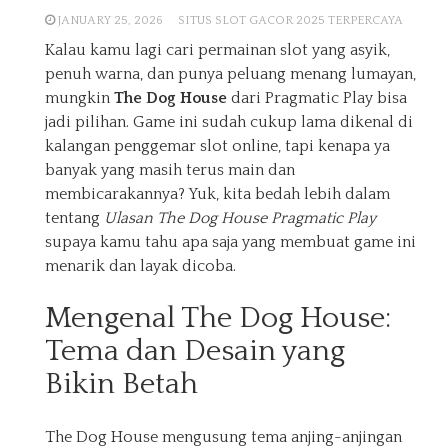
JANUARY 25, 2026
SITUS SLOT GACOR 2025 TERPERCAYA
Kalau kamu lagi cari permainan slot yang asyik,
penuh warna, dan punya peluang menang lumayan,
mungkin
The Dog House
dari Pragmatic Play bisa
jadi pilihan. Game ini sudah cukup lama dikenal di
kalangan penggemar slot online, tapi kenapa ya
banyak yang masih terus main dan
membicarakannya? Yuk, kita bedah lebih dalam
tentang
Ulasan The Dog House Pragmatic Play
supaya kamu tahu apa saja yang membuat game ini
menarik dan layak dicoba.
Mengenal The Dog House:
Tema dan Desain yang
Bikin Betah
The Dog House mengusung tema anjing-anjingan