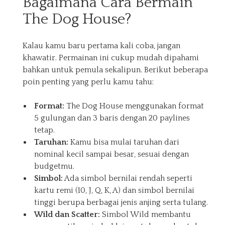
Bagaimana Cara Bermain
The Dog House?
Kalau kamu baru pertama kali coba, jangan
khawatir. Permainan ini cukup mudah dipahami
bahkan untuk pemula sekalipun. Berikut beberapa
poin penting yang perlu kamu tahu:
Format:
The Dog House menggunakan format
5 gulungan dan 3 baris dengan 20 paylines
tetap.
Taruhan:
Kamu bisa mulai taruhan dari
nominal kecil sampai besar, sesuai dengan
budgetmu.
Simbol:
Ada simbol bernilai rendah seperti
kartu remi (10, J, Q, K, A) dan simbol bernilai
tinggi berupa berbagai jenis anjing serta tulang.
Wild dan Scatter:
Simbol Wild membantu