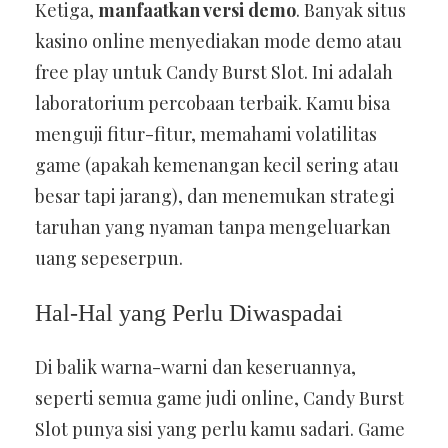
Ketiga,
manfaatkan versi demo
. Banyak situs
kasino online menyediakan mode demo atau
free play untuk Candy Burst Slot. Ini adalah
laboratorium percobaan terbaik. Kamu bisa
menguji fitur-fitur, memahami volatilitas
game (apakah kemenangan kecil sering atau
besar tapi jarang), dan menemukan strategi
taruhan yang nyaman tanpa mengeluarkan
uang sepeserpun.
Hal-Hal yang Perlu Diwaspadai
Di balik warna-warni dan keseruannya,
seperti semua game judi online, Candy Burst
Slot punya sisi yang perlu kamu sadari. Game