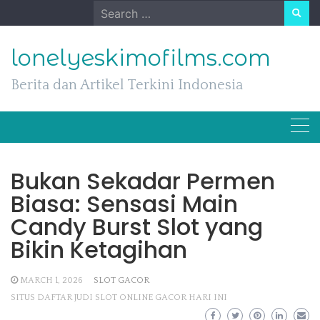
Skip
Search
to
for:
content
lonelyeskimofilms.com
Berita dan Artikel Terkini Indonesia
Bukan Sekadar Permen
Biasa: Sensasi Main
Candy Burst Slot yang
Bikin Ketagihan
MARCH 1, 2026
SLOT GACOR
SITUS DAFTAR JUDI SLOT ONLINE GACOR HARI INI