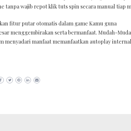
 tanpa wajib repot klik tuts spin secara manual tiap m
kan fitur putar otomatis dalam game Kamu guna
 besar menggembirakan serta bermanfaat. Mudah-Mud
am menyadari manfaat memanfaatkan autoplay internal