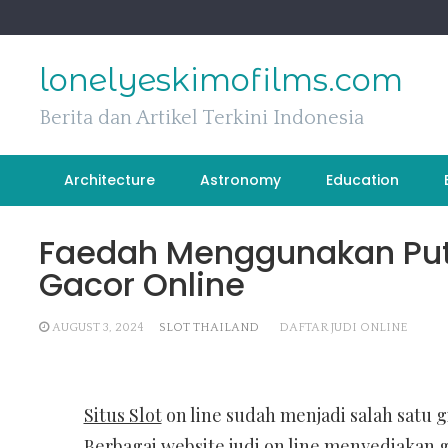
Skip
to
content
lonelyeskimofilms.com
Berita dan Artikel Terkini Indonesia
Architecture
Astronomy
Education
Faedah Menggunakan Put
Gacor Online
AUGUST 3, 2024
SLOT THAILAND
DAFTAR JUDI ONLINE
Situs Slot
on line sudah menjadi salah satu 
Berbagai website judi on line menyediakan