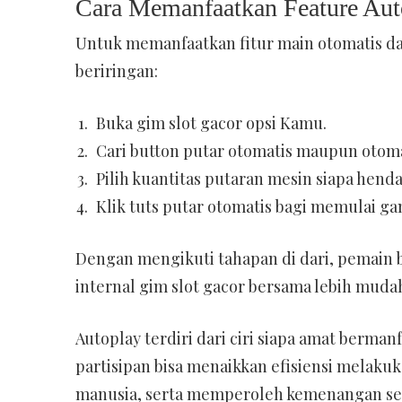
Cara Memanfaatkan Feature Aut
Untuk memanfaatkan fitur main otomatis d
beriringan:
Buka gim slot gacor opsi Kamu.
Cari button putar otomatis maupun otoma
Pilih kuantitas putaran mesin siapa hen
Klik tuts putar otomatis bagi memulai ga
Dengan mengikuti tahapan di dari, pemain 
internal gim slot gacor bersama lebih mudah
Autoplay terdiri dari ciri siapa amat berman
partisipan bisa menaikkan efisiensi melak
manusia, serta memperoleh kemenangan sert