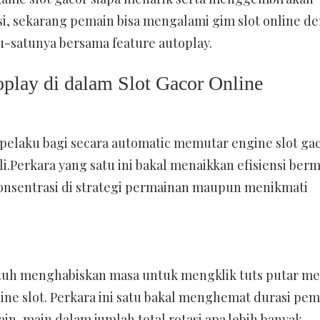
si, sekarang pemain bisa mengalami gim slot online d
tu-satunya bersama feature autoplay.
lay di dalam Slot Gacor Online
n pelaku bagi secara automatic memutar engine slot ga
i.Perkara yang satu ini bakal menaikkan efisiensi ber
onsentrasi di strategi permainan maupun menikmati
utuh menghabiskan masa untuk mengklik tuts putar me
ne slot. Perkara ini satu bakal menghemat durasi pem
-main dalam jumlah total rotasi apa lebih banyak