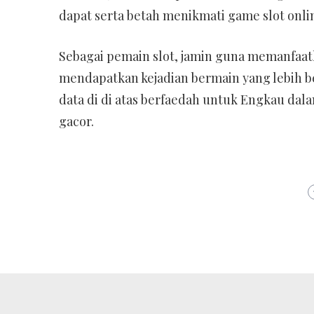
dapat serta betah menikmati game slot online
Sebagai pemain slot, jamin guna memanfaat
mendapatkan kejadian bermain yang lebih
data di di atas berfaedah untuk Engkau dal
gacor.