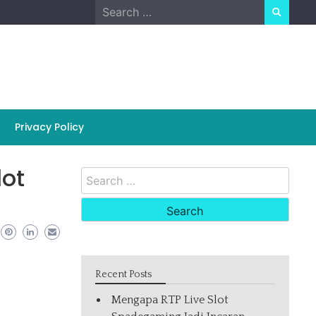
Search
for:
Privacy Policy
ot
Search
for:
Recent Posts
Mengapa RTP Live Slot