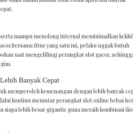
cepat.
s serta mampu menolong internal meminimalkan kekhi
cor.Bersama fitur yang satu ini, pelaku nggak butuh
han saat mengelilingi perangkat slot gacor, sehingg
 gim.
 Lebih Banyak Cepat
ntuk memperoleh kemenangan dengan lebih banyak cep
ui kontinu memutar perangkat slot online bebas hen
 siapa lebih besar gigantic guna meraih kombinasi ik