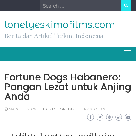
Skip
Search
to
for:
content
lonelyeskimofilms.com
Berita dan Artikel Terkini Indonesia
Fortune Dogs Habanero:
Pangan Lezat untuk Anjing
Anda
MARCH 8, 2025
JUDI SLOT ONLINE
LINK SLOT ASLI
Apabila Engkau satu orang pemilik anjing