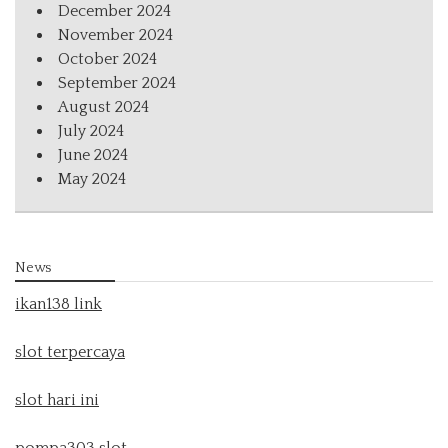
December 2024
November 2024
October 2024
September 2024
August 2024
July 2024
June 2024
May 2024
News
ikan138 link
slot terpercaya
slot hari ini
pompa303 slot