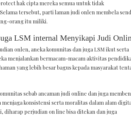
rotect hak cipta mereka semua untuk tidak
 Selama tersebut, parti laman judi onlen membela send
g-orang itu miliki.
juga LSM internal Menyikapi Judi Onli
dian onlen, aneka komunitas dan juga LSM ikut serta
eka menjalankan bermacam-macam aktivitas pendidik
haman yang lebih besar bagus kepada masyarakat tent
komunitas sebab ancaman judi online dan juga membe
menjaga konsistensi serta moralitas dalam alam digita
, diharap perjudian on line bisa ditekan dan juga