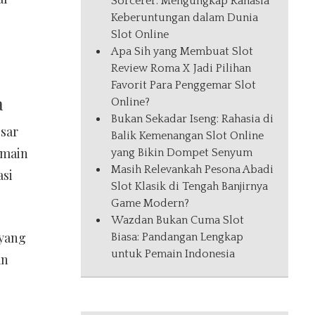
Sorcerer: Mengungkap Rahasia
Keberuntungan dalam Dunia
Slot Online
Apa Sih yang Membuat Slot
Review Roma X Jadi Pilihan
Favorit Para Penggemar Slot
a
Online?
Bukan Sekadar Iseng: Rahasia di
esar
Balik Kemenangan Slot Online
rmain
yang Bikin Dompet Senyum
Masih Relevankah Pesona Abadi
asi
Slot Klasik di Tengah Banjirnya
Game Modern?
Wazdan Bukan Cuma Slot
 yang
Biasa: Pandangan Lengkap
untuk Pemain Indonesia
an