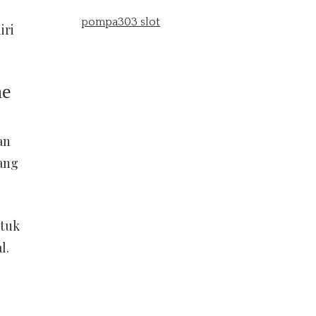
pompa303 slot
iri
ne
an
ang
ntuk
l.