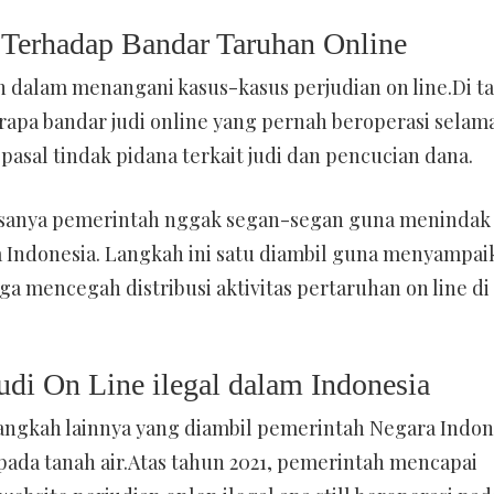
 Terhadap Bandar Taruhan Online
 dalam menangani kasus-kasus perjudian on line.Di t
apa bandar judi online yang pernah beroperasi selam
pasal tindak pidana terkait judi dan pencucian dana.
sanya pemerintah nggak segan-segan guna menindak
a Indonesia. Langkah ini satu diambil guna menyampai
a mencegah distribusi aktivitas pertaruhan on line di
udi On Line ilegal dalam Indonesia
 langkah lainnya yang diambil pemerintah Negara Indon
pada tanah air.Atas tahun 2021, pemerintah mencapai