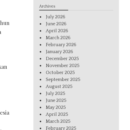
Archives
July 2026
ahun
June 2026
April 2026
a
March 2026
February 2026
January 2026
December 2025
November 2025
kan
October 2025
September 2025
August 2025
July 2025
June 2025
May 2025
esia
April 2025
March 2025
February 2025