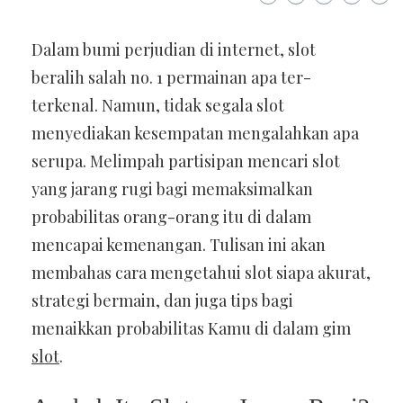
Dalam bumi perjudian di internet, slot
beralih salah no. 1 permainan apa ter-
terkenal. Namun, tidak segala slot
menyediakan kesempatan mengalahkan apa
serupa. Melimpah partisipan mencari slot
yang jarang rugi bagi memaksimalkan
probabilitas orang-orang itu di dalam
mencapai kemenangan. Tulisan ini akan
membahas cara mengetahui slot siapa akurat,
strategi bermain, dan juga tips bagi
menaikkan probabilitas Kamu di dalam gim
slot
.