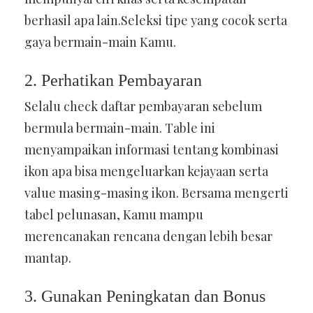
berhasil apa lain.Seleksi tipe yang cocok serta
gaya bermain-main Kamu.
2. Perhatikan Pembayaran
Selalu check daftar pembayaran sebelum
bermula bermain-main. Table ini
menyampaikan informasi tentang kombinasi
ikon apa bisa mengeluarkan kejayaan serta
value masing-masing ikon. Bersama mengerti
tabel pelunasan, Kamu mampu
merencanakan rencana dengan lebih besar
mantap.
3. Gunakan Peningkatan dan Bonus