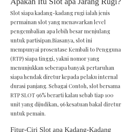
Apakah Itu Slot apa Jarang Rugi?
Slot siapa kadang-kadang rugi ialah jenis
permainan slot yang menawarkan level
pengembalian apa lebih besar menjulang
untuk partisipan.Biasanya, slot ini
mempunyai prosentase Kembali to Pengguna
(RTP) siapa tinggi, yakni nomor yang
menunjukkan seberapa banyak pertaruhan
siapa hendak diretur kepada pelaku internal
durasi panjang. Sebagai Contoh, slot bersama
RTP SLOT 96% berarti kalau sebab tiap 100
unit yang dijudikan, 96 kesatuan bakal diretur
untuk pemain.
Fitur-Ciri Slot apa Kadang-Kadang