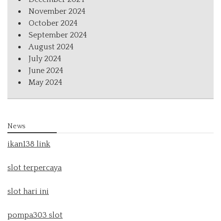
November 2024
October 2024
September 2024
August 2024
July 2024
June 2024
May 2024
News
ikan138 link
slot terpercaya
slot hari ini
pompa303 slot