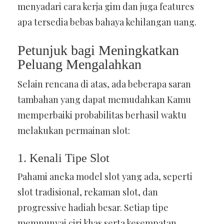
menyadari cara kerja gim dan juga features
apa tersedia bebas bahaya kehilangan uang.
Petunjuk bagi Meningkatkan
Peluang Mengalahkan
Selain rencana di atas, ada beberapa saran
tambahan yang dapat memudahkan Kamu
memperbaiki probabilitas berhasil waktu
melakukan permainan slot:
1. Kenali Tipe Slot
Pahami aneka model slot yang ada, seperti
slot tradisional, rekaman slot, dan
progressive hadiah besar. Setiap tipe
mempunyai ciri khas serta kesempatan