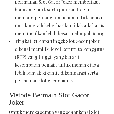
permainan Slot Gacor Joker memberikan
bonus menarik serta putaran free.Ini
memberi peluang tambahan untuk pelaku
untuk meraih keberhasilan tidak ada harus
memunculkan lebih besar melimpah uang.
Tingkat RTP apa Tinggi: Slot Gacor Joker
dikenal memiliki level Return to Pengguna
(RTP) yang tinggi, yang berarti
kesempatan pemain untuk menang juga
lebih banyak gigantic dikomparasi serta
permainan slot gacor lainnya.
Metode Bermain Slot Gacor
Joker
Untuk mereka semua yang segar kenal Slot