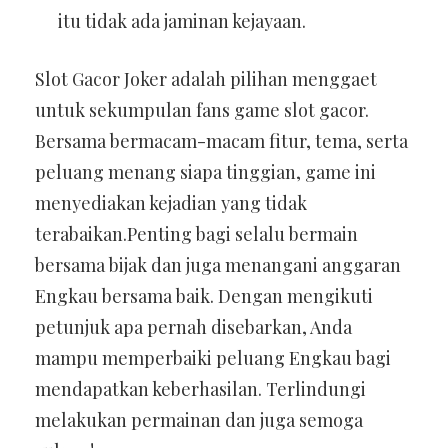
itu tidak ada jaminan kejayaan.
Slot Gacor Joker adalah pilihan menggaet
untuk sekumpulan fans game slot gacor.
Bersama bermacam-macam fitur, tema, serta
peluang menang siapa tinggian, game ini
menyediakan kejadian yang tidak
terabaikan.Penting bagi selalu bermain
bersama bijak dan juga menangani anggaran
Engkau bersama baik. Dengan mengikuti
petunjuk apa pernah disebarkan, Anda
mampu memperbaiki peluang Engkau bagi
mendapatkan keberhasilan. Terlindungi
melakukan permainan dan juga semoga