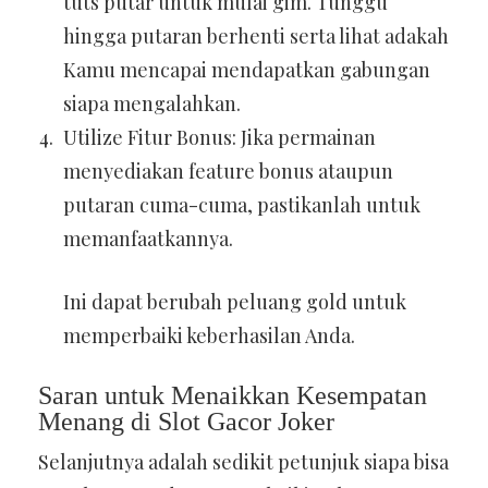
tuts putar untuk mulai gim. Tunggu
hingga putaran berhenti serta lihat adakah
Kamu mencapai mendapatkan gabungan
siapa mengalahkan.
Utilize Fitur Bonus: Jika permainan
menyediakan feature bonus ataupun
putaran cuma-cuma, pastikanlah untuk
memanfaatkannya.
Ini dapat berubah peluang gold untuk
memperbaiki keberhasilan Anda.
Saran untuk Menaikkan Kesempatan
Menang di Slot Gacor Joker
Selanjutnya adalah sedikit petunjuk siapa bisa