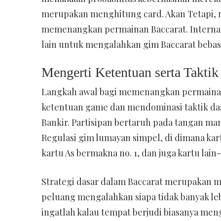
merupakan menghitung card. Akan Tetapi, 
memenangkan permainan Baccarat. Internal t
lain untuk mengalahkan gim Baccarat bebas w
Mengerti Ketentuan serta Taktik
Langkah awal bagi memenangkan permainan 
ketentuan game dan mendominasi taktik dasa
Bankir. Partisipan bertaruh pada tangan ma
Regulasi gim lumayan simpel, di dimana kar
kartu As bermakna no. 1, dan juga kartu lain
Strategi dasar dalam Baccarat merupakan m
peluang mengalahkan siapa tidak banyak leb
ingatlah kalau tempat berjudi biasanya meng