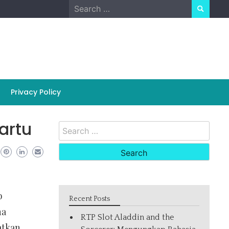
Search
for:
Privacy Policy
artu
Search
for:
b
Recent Posts
na
RTP Slot Aladdin and the
atkan