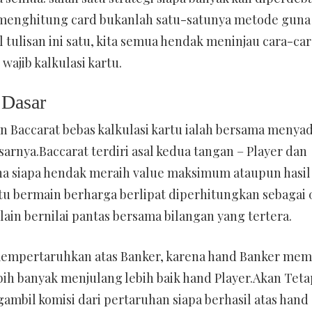
menghitung card bukanlah satu-satunya metode guna
ulisan ini satu, kita semua hendak meninjau cara-car
ajib kalkulasi kartu.
 Dasar
Baccarat bebas kalkulasi kartu ialah bersama menyad
rnya.Baccarat terdiri asal kedua tangan – Player dan
na siapa hendak meraih value maksimum ataupun hasil 
tu bermain berharga berlipat diperhitungkan sebagai 
-lain bernilai pantas bersama bilangan yang tertera.
empertaruhkan atas Banker, karena hand Banker memi
ih banyak menjulang lebih baik hand Player.Akan Teta
ambil komisi dari pertaruhan siapa berhasil atas hand