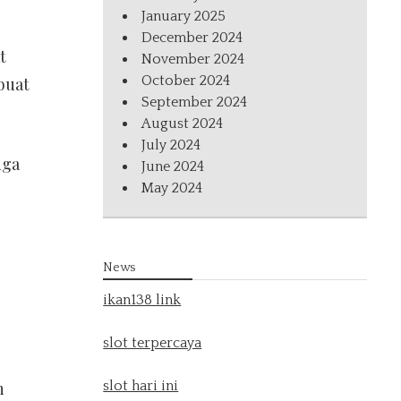
January 2025
December 2024
t
November 2024
October 2024
buat
September 2024
August 2024
July 2024
uga
June 2024
May 2024
News
ikan138 link
slot terpercaya
slot hari ini
h