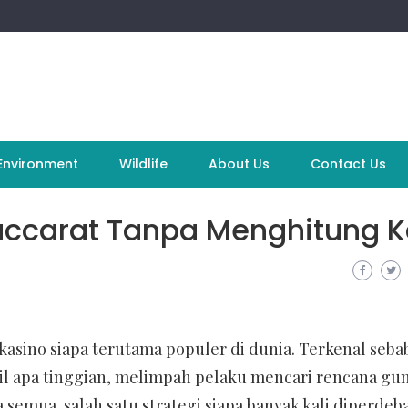
Environment
Wildlife
About Us
Contact Us
carat Tanpa Menghitung K
kasino siapa terutama populer di dunia. Terkenal seba
il apa tinggian, melimpah pelaku mencari rencana gu
semua. salah satu strategi siapa banyak kali diperdeb