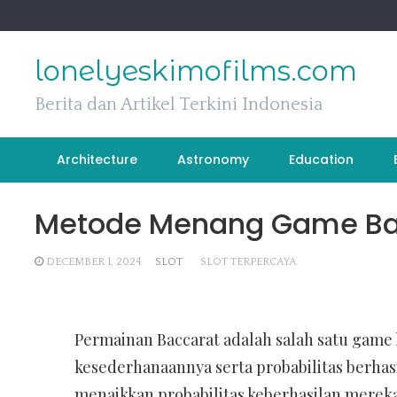
Skip
to
content
lonelyeskimofilms.com
Berita dan Artikel Terkini Indonesia
Architecture
Astronomy
Education
Metode Menang Game Bac
DECEMBER 1, 2024
SLOT
SLOT TERPERCAYA
Permainan Baccarat adalah salah satu game 
kesederhanaannya serta probabilitas berhas
menaikkan probabilitas keberhasilan mereka 