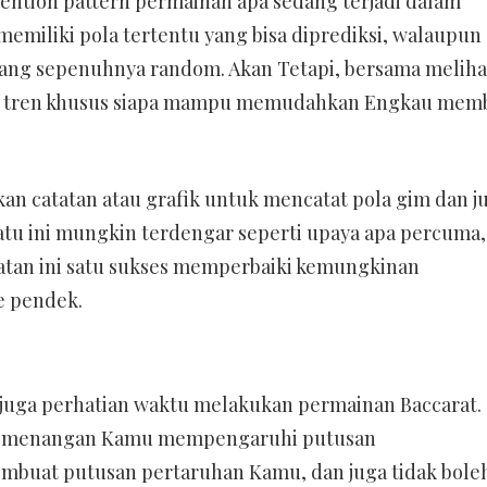
ention pattern permainan apa sedang terjadi dalam
memiliki pola tertentu yang bisa diprediksi, walaupun
ang sepenuhnya random. Akan Tetapi, bersama meliha
li tren khusus siapa mampu memudahkan Engkau mem
an catatan atau grafik untuk mencatat pola gim dan j
tu ini mungkin terdengar seperti upaya apa percuma,
tan ini satu sukses memperbaiki kemungkinan
e pendek.
 juga perhatian waktu melakukan permainan Baccarat.
 kemenangan Kamu mempengaruhi putusan
membuat putusan pertaruhan Kamu, dan juga tidak bole