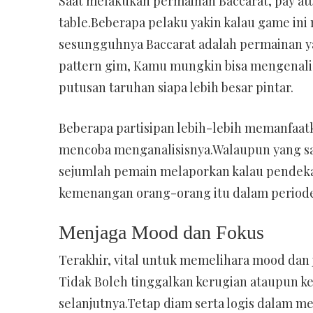
Saat melakukan permainan Baccarat, pay att
table.Beberapa pelaku yakin kalau game ini 
sesungguhnya Baccarat adalah permainan y
pattern gim, Kamu mungkin bisa mengena
putusan taruhan siapa lebih besar pintar.
Beberapa partisipan lebih-lebih memanfaatk
mencoba menganalisisnya.Walaupun yang sa
sejumlah pemain melaporkan kalau pendeka
kemenangan orang-orang itu dalam period
Menjaga Mood dan Fokus
Terakhir, vital untuk memelihara mood dan
Tidak Boleh tinggalkan kerugian ataupun
selanjutnya.Tetap diam serta logis dalam 