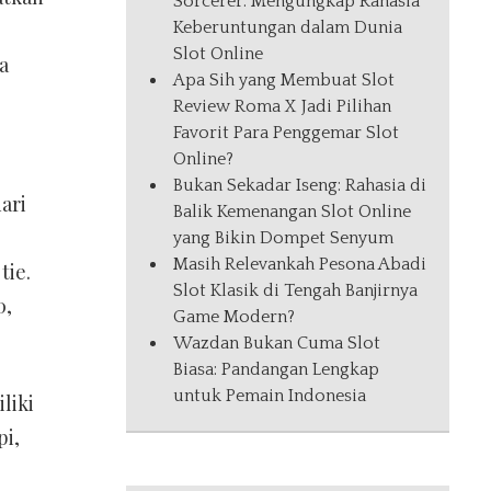
Sorcerer: Mengungkap Rahasia
Keberuntungan dalam Dunia
Slot Online
a
Apa Sih yang Membuat Slot
Review Roma X Jadi Pilihan
Favorit Para Penggemar Slot
Online?
Bukan Sekadar Iseng: Rahasia di
ari
Balik Kemenangan Slot Online
yang Bikin Dompet Senyum
Masih Relevankah Pesona Abadi
tie.
Slot Klasik di Tengah Banjirnya
0,
Game Modern?
Wazdan Bukan Cuma Slot
Biasa: Pandangan Lengkap
untuk Pemain Indonesia
liki
pi,