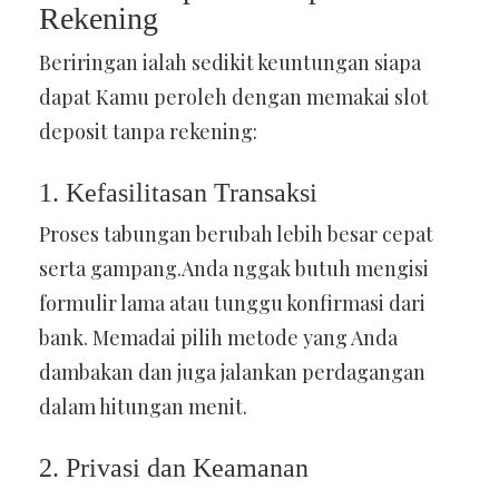
Rekening
Beriringan ialah sedikit keuntungan siapa
dapat Kamu peroleh dengan memakai slot
deposit tanpa rekening:
1. Kefasilitasan Transaksi
Proses tabungan berubah lebih besar cepat
serta gampang.Anda nggak butuh mengisi
formulir lama atau tunggu konfirmasi dari
bank. Memadai pilih metode yang Anda
dambakan dan juga jalankan perdagangan
dalam hitungan menit.
2. Privasi dan Keamanan