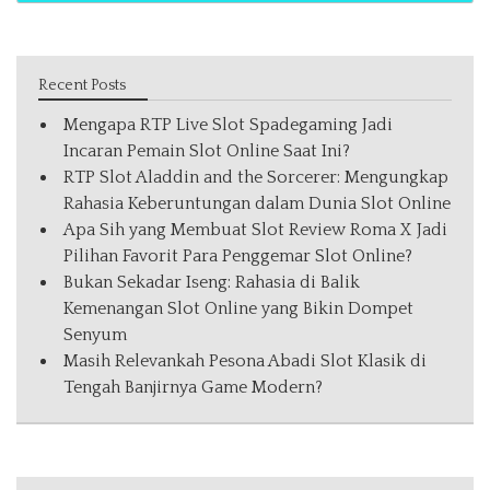
Recent Posts
Mengapa RTP Live Slot Spadegaming Jadi
Incaran Pemain Slot Online Saat Ini?
RTP Slot Aladdin and the Sorcerer: Mengungkap
Rahasia Keberuntungan dalam Dunia Slot Online
Apa Sih yang Membuat Slot Review Roma X Jadi
Pilihan Favorit Para Penggemar Slot Online?
Bukan Sekadar Iseng: Rahasia di Balik
Kemenangan Slot Online yang Bikin Dompet
Senyum
Masih Relevankah Pesona Abadi Slot Klasik di
Tengah Banjirnya Game Modern?