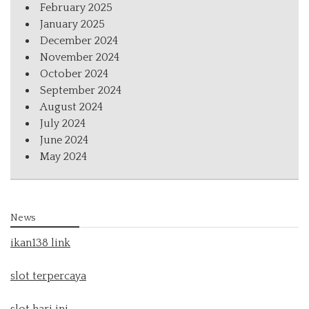
February 2025
January 2025
December 2024
November 2024
October 2024
September 2024
August 2024
July 2024
June 2024
May 2024
News
ikan138 link
slot terpercaya
slot hari ini