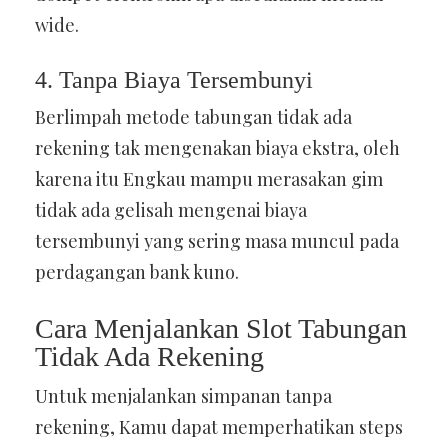
wide.
4. Tanpa Biaya Tersembunyi
Berlimpah metode tabungan tidak ada
rekening tak mengenakan biaya ekstra, oleh
karena itu Engkau mampu merasakan gim
tidak ada gelisah mengenai biaya
tersembunyi yang sering masa muncul pada
perdagangan bank kuno.
Cara Menjalankan Slot Tabungan
Tidak Ada Rekening
Untuk menjalankan simpanan tanpa
rekening, Kamu dapat memperhatikan steps