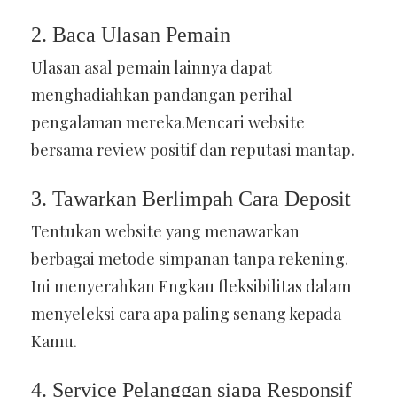
2. Baca Ulasan Pemain
Ulasan asal pemain lainnya dapat
menghadiahkan pandangan perihal
pengalaman mereka.Mencari website
bersama review positif dan reputasi mantap.
3. Tawarkan Berlimpah Cara Deposit
Tentukan website yang menawarkan
berbagai metode simpanan tanpa rekening.
Ini menyerahkan Engkau fleksibilitas dalam
menyeleksi cara apa paling senang kepada
Kamu.
4. Service Pelanggan siapa Responsif