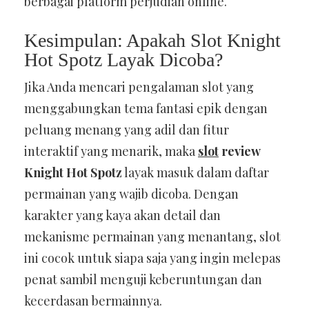
berbagai platform perjudian online.
Kesimpulan: Apakah Slot Knight
Hot Spotz Layak Dicoba?
Jika Anda mencari pengalaman slot yang
menggabungkan tema fantasi epik dengan
peluang menang yang adil dan fitur
interaktif yang menarik, maka
slot
review
Knight Hot Spotz
layak masuk dalam daftar
permainan yang wajib dicoba. Dengan
karakter yang kaya akan detail dan
mekanisme permainan yang menantang, slot
ini cocok untuk siapa saja yang ingin melepas
penat sambil menguji keberuntungan dan
kecerdasan bermainnya.