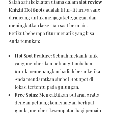
Salah satu kekuatan utama dalam
slot review
Knight Hot Spotz
adalah fitur-fiturnya yang
dirancang untuk menjaga ketegangan dan
meningkatkan keseruan saat bermain.
Berikut beberapa fitur menarik yang bisa
Anda temukan:
Hot Spot Feature:
Sebuah mekanik unik
yang memberikan peluang tambahan
untuk memenangkan hadiah besar ketika
Anda mendaratkan simbol Hot Spot di
lokasi tertentu pada gulungan.
Free Spins:
Mengaktifkan putaran gratis
dengan peluang kemenangan berlipat
ganda, memberi kesempatan bagi pemain