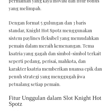
permainan yang kaya inovasi dan fitur bonus
yang melimpah.
Dengan format 5 gulungan dan 3 baris
standar, Knight Hot Spotz menggunakan
sistem paylines fleksibel yang memudahkan
pemain dalam meraih kemenangan. Tema
ksatria yang gagah dan simbol-simbol terkait
seperti pedang, perisai, mahkota, dan
karakter ksatria memberikan nuansa epik dan
penuh strategi yang menggugah jiwa
petualang setiap pemain.
Fitur Unggulan dalam Slot Knight Hot
Spotz