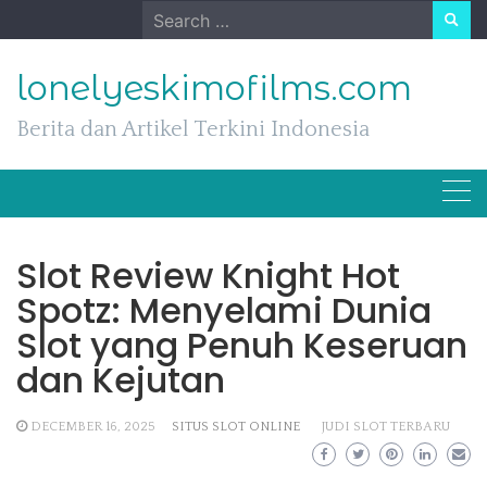
Skip
Search
to
for:
content
lonelyeskimofilms.com
Berita dan Artikel Terkini Indonesia
Slot Review Knight Hot
Spotz: Menyelami Dunia
Slot yang Penuh Keseruan
dan Kejutan
DECEMBER 16, 2025
SITUS SLOT ONLINE
JUDI SLOT TERBARU