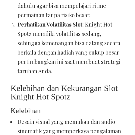
dahulu agar bisa mempelajari ritme
permainan tanpa risiko besar.
Perhatikan Volatilitas Slot:
Knight Hot
Spotz memiliki volatilitas sedang,
sehingga kemenangan bisa datang secara
berkala dengan hadiah yang cukup besar –
pertimbangkan ini saat membuat strategi
taruhan Anda.
Kelebihan dan Kekurangan Slot
Knight Hot Spotz
Kelebihan
Desain visual yang memukau dan audio
sinematik yang memperkaya pengalaman