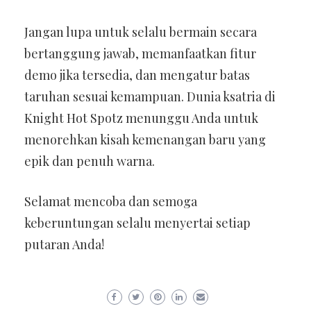
Jangan lupa untuk selalu bermain secara
bertanggung jawab, memanfaatkan fitur
demo jika tersedia, dan mengatur batas
taruhan sesuai kemampuan. Dunia ksatria di
Knight Hot Spotz menunggu Anda untuk
menorehkan kisah kemenangan baru yang
epik dan penuh warna.
Selamat mencoba dan semoga
keberuntungan selalu menyertai setiap
putaran Anda!