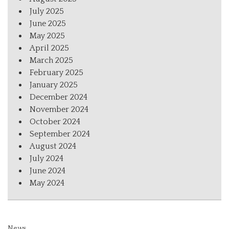
July 2025
June 2025
May 2025
April 2025
March 2025
February 2025
January 2025
December 2024
November 2024
October 2024
September 2024
August 2024
July 2024
June 2024
May 2024
News