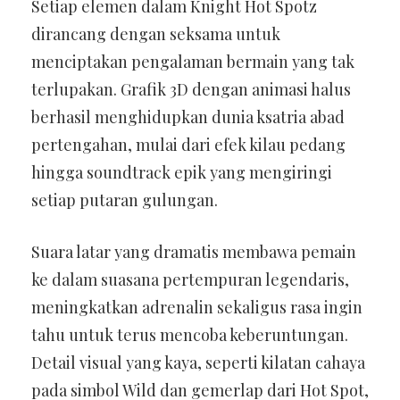
Setiap elemen dalam Knight Hot Spotz
dirancang dengan seksama untuk
menciptakan pengalaman bermain yang tak
terlupakan. Grafik 3D dengan animasi halus
berhasil menghidupkan dunia ksatria abad
pertengahan, mulai dari efek kilau pedang
hingga soundtrack epik yang mengiringi
setiap putaran gulungan.
Suara latar yang dramatis membawa pemain
ke dalam suasana pertempuran legendaris,
meningkatkan adrenalin sekaligus rasa ingin
tahu untuk terus mencoba keberuntungan.
Detail visual yang kaya, seperti kilatan cahaya
pada simbol Wild dan gemerlap dari Hot Spot,