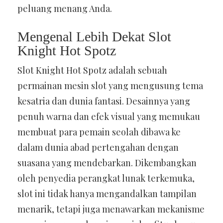
peluang menang Anda.
Mengenal Lebih Dekat Slot
Knight Hot Spotz
Slot Knight Hot Spotz adalah sebuah
permainan mesin slot yang mengusung tema
kesatria dan dunia fantasi. Desainnya yang
penuh warna dan efek visual yang memukau
membuat para pemain seolah dibawa ke
dalam dunia abad pertengahan dengan
suasana yang mendebarkan. Dikembangkan
oleh penyedia perangkat lunak terkemuka,
slot ini tidak hanya mengandalkan tampilan
menarik, tetapi juga menawarkan mekanisme