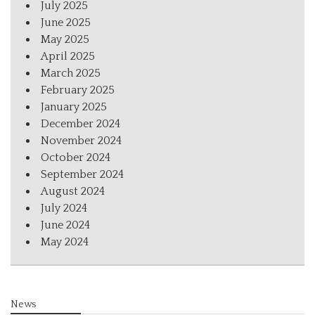
July 2025
June 2025
May 2025
April 2025
March 2025
February 2025
January 2025
December 2024
November 2024
October 2024
September 2024
August 2024
July 2024
June 2024
May 2024
News