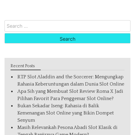
Search
for:
Recent Posts
RTP Slot Aladdin and the Sorcerer: Mengungkap
Rahasia Keberuntungan dalam Dunia Slot Online
Apa Sih yang Membuat Slot Review Roma X Jadi
Pilihan Favorit Para Penggemar Slot Online?
Bukan Sekadar Iseng: Rahasia di Balik
Kemenangan Slot Online yang Bikin Dompet
Senyum
Masih Relevankah Pesona Abadi Slot Klasik di
Tengah Banjirnya Game Modern?