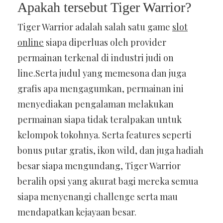
Apakah tersebut Tiger Warrior?
Tiger Warrior adalah salah satu game
slot
online
siapa diperluas oleh provider
permainan terkenal di industri judi on
line.Serta judul yang memesona dan juga
grafis apa mengagumkan, permainan ini
menyediakan pengalaman melakukan
permainan siapa tidak teralpakan untuk
kelompok tokohnya. Serta features seperti
bonus putar gratis, ikon wild, dan juga hadiah
besar siapa mengundang, Tiger Warrior
beralih opsi yang akurat bagi mereka semua
siapa menyenangi challenge serta mau
mendapatkan kejayaan besar.