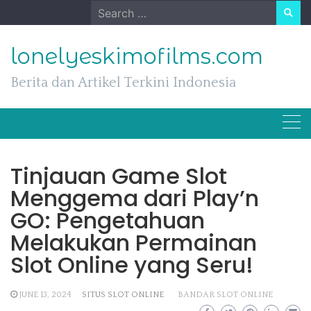
Skip
Search
to
for:
content
lonelyeskimofilms.com
Berita dan Artikel Terkini Indonesia
Tinjauan Game Slot
Menggema dari Play’n
GO: Pengetahuan
Melakukan Permainan
Slot Online yang Seru!
JUNE 13, 2024
SITUS SLOT ONLINE
BANDAR SLOT ONLINE