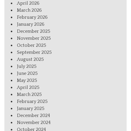
April 2026
March 2026
February 2026
January 2026
December 2025
November 2025
October 2025
September 2025
August 2025
July 2025
June 2025
May 2025
April 2025
March 2025
February 2025
January 2025
December 2024
November 2024
October 2024