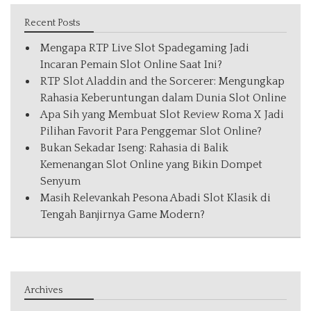
Recent Posts
Mengapa RTP Live Slot Spadegaming Jadi
Incaran Pemain Slot Online Saat Ini?
RTP Slot Aladdin and the Sorcerer: Mengungkap
Rahasia Keberuntungan dalam Dunia Slot Online
Apa Sih yang Membuat Slot Review Roma X Jadi
Pilihan Favorit Para Penggemar Slot Online?
Bukan Sekadar Iseng: Rahasia di Balik
Kemenangan Slot Online yang Bikin Dompet
Senyum
Masih Relevankah Pesona Abadi Slot Klasik di
Tengah Banjirnya Game Modern?
Archives