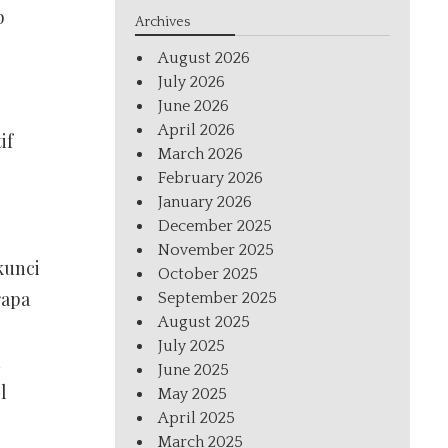
p
Archives
August 2026
July 2026
June 2026
April 2026
if
March 2026
February 2026
January 2026
December 2025
November 2025
kunci
October 2025
rapa
September 2025
August 2025
July 2025
n
June 2025
l
May 2025
April 2025
March 2025