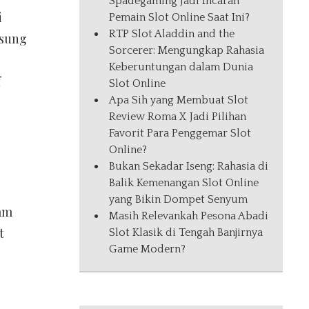
Spadegaming Jadi Incaran
i
Pemain Slot Online Saat Ini?
RTP Slot Aladdin and the
gsung
Sorcerer: Mengungkap Rahasia
Keberuntungan dalam Dunia
f
Slot Online
Apa Sih yang Membuat Slot
Review Roma X Jadi Pilihan
Favorit Para Penggemar Slot
Online?
Bukan Sekadar Iseng: Rahasia di
Balik Kemenangan Slot Online
yang Bikin Dompet Senyum
lam
Masih Relevankah Pesona Abadi
t
Slot Klasik di Tengah Banjirnya
Game Modern?