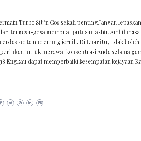
bermain Turbo Sit ‘n Gos sekali penting.Jangan lepaska
ari tergesa-gesa membuat putusan akhir. Ambil masa
das serta merenung jernih. Di Luar itu, tidak boleh
iperlukan untuk merawat konsentrasi Anda selama ga
38
Engkau dapat memperbaiki kesempatan kejayaan 