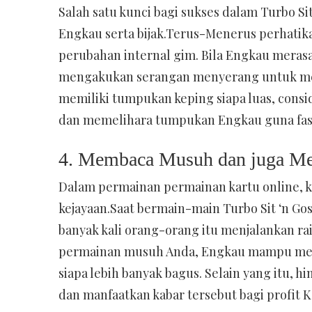
Salah satu kunci bagi sukses dalam Turbo S
Engkau serta bijak.Terus-Menerus perhatik
perubahan internal gim. Bila Engkau meras
mengakukan serangan menyerang untuk men
memiliki tumpukan keping siapa luas, cons
dan memelihara tumpukan Engkau guna fase
4. Membaca Musuh dan juga Men
Dalam permainan permainan kartu online,
kejayaan.Saat bermain-main Turbo Sit ‘n G
banyak kali orang-orang itu menjalankan ra
permainan musuh Anda, Engkau mampu men
siapa lebih banyak bagus. Selain yang itu, h
dan manfaatkan kabar tersebut bagi profit 