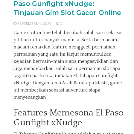
Paso Gunfight xNudge:
Tinjauan Gim Slot Gacor Online
SEPTEMBER 4, 2024
JUDI
Game slot online telah berubah salah satu rekreasi
pilihan untuk banyak manusia. Serta bermacam-
macam tema dan feature menggaet, permainan-
permainan yang satu ini lanjut memunculkan
kejadian bermain-main siapa mengasyikkan dan
juga mendebarkan. salah satu permainan slot apa
lagi dikenal ketika ini ialah El Tahapan Gunfight
xNudge. Dengan tema Arah Barat apa klasik, game
ini memberikan sensasi adventure siapa
menyenangkan.
Features Memesona El Paso
Gunfight xNudge