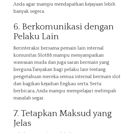
Anda agar mampu mendapatkan kejayaan lebih
banyak segera.
6. Berkomunikasi dengan
Pelaku Lain
Berinteraksi bersama pemain lain internal
komunitas Slot88 mampu menyampaikan
wawasan muda dan juga saran bermain yang
berguna.Tanyakan bagi pelaku lain tentang
pengetahuan mereka semua internal bermain slot
dan bagikan kejadian Engkau serta. Serta
berbicara, Anda mampu mempelajari melimpah
masalah segar.
7. Tetapkan Maksud yang
Jelas