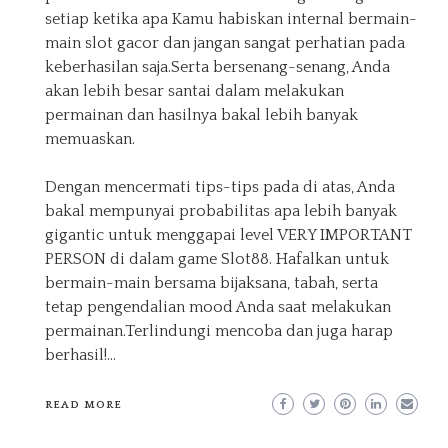
setiap ketika apa Kamu habiskan internal bermain-
main slot gacor dan jangan sangat perhatian pada
keberhasilan saja.Serta bersenang-senang, Anda
akan lebih besar santai dalam melakukan
permainan dan hasilnya bakal lebih banyak
memuaskan.
Dengan mencermati tips-tips pada di atas, Anda
bakal mempunyai probabilitas apa lebih banyak
gigantic untuk menggapai level VERY IMPORTANT
PERSON di dalam game Slot88. Hafalkan untuk
bermain-main bersama bijaksana, tabah, serta
tetap pengendalian mood Anda saat melakukan
permainan.Terlindungi mencoba dan juga harap
berhasil!…
READ MORE