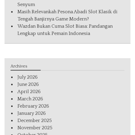
Senyum
Masih Relevankah Pesona Abadi Slot Klasik di
Tengah Banjirnya Game Modern?
Wazdan Bukan Cuma Slot Biasa: Pandangan
Lengkap untuk Pemain Indonesia
Archives
July 2026
June 2026
April 2026
March 2026
February 2026
January 2026
December 2025
November 2025
October 2025