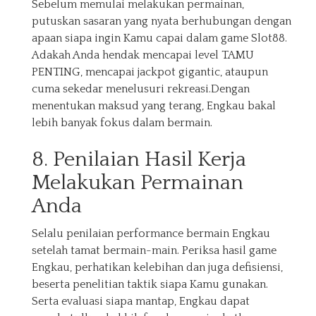
Sebelum memulai melakukan permainan,
putuskan sasaran yang nyata berhubungan dengan
apaan siapa ingin Kamu capai dalam game Slot88.
Adakah Anda hendak mencapai level TAMU
PENTING, mencapai jackpot gigantic, ataupun
cuma sekedar menelusuri rekreasi.Dengan
menentukan maksud yang terang, Engkau bakal
lebih banyak fokus dalam bermain.
8. Penilaian Hasil Kerja
Melakukan Permainan
Anda
Selalu penilaian performance bermain Engkau
setelah tamat bermain-main. Periksa hasil game
Engkau, perhatikan kelebihan dan juga defisiensi,
beserta penelitian taktik siapa Kamu gunakan.
Serta evaluasi siapa mantap, Engkau dapat