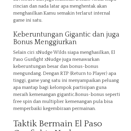
rincian dan nada latar apa menghentak akan
menghasilkan Kamu semakin terlarut internal
game ini satu.
Keberuntungan Gigantic dan juga
Bonus Menggiurkan
Selain ciri xNudge Wilds siapa menghasilkan, El
Paso Gunfight xNudge juga menawarkan
keberuntungan besar dan bonus-bonus
mengundang. Dengan RTP (Return to Player) apa
tinggi, game yang satu ini menyampaikan peluang
apa mantap bagi kelompok partisipan guna
meraih kemenangan gigantic.Bonus-bonus seperti
free spin dan multiplier kemenangan pula bisa
memperbaiki kegembiraan permainan.
Taktik Bermain El Paso