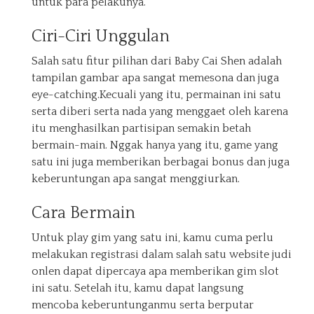
untuk para pelakunya.
Ciri-Ciri Unggulan
Salah satu fitur pilihan dari Baby Cai Shen adalah
tampilan gambar apa sangat memesona dan juga
eye-catching.Kecuali yang itu, permainan ini satu
serta diberi serta nada yang menggaet oleh karena
itu menghasilkan partisipan semakin betah
bermain-main. Nggak hanya yang itu, game yang
satu ini juga memberikan berbagai bonus dan juga
keberuntungan apa sangat menggiurkan.
Cara Bermain
Untuk play gim yang satu ini, kamu cuma perlu
melakukan registrasi dalam salah satu website judi
onlen dapat dipercaya apa memberikan gim slot
ini satu. Setelah itu, kamu dapat langsung
mencoba keberuntunganmu serta berputar