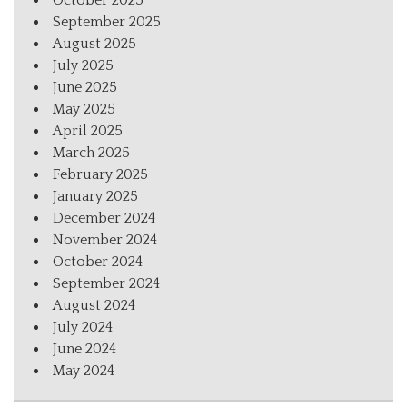
September 2025
August 2025
July 2025
June 2025
May 2025
April 2025
March 2025
February 2025
January 2025
December 2024
November 2024
October 2024
September 2024
August 2024
July 2024
June 2024
May 2024